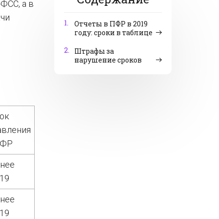
ФСС, а в
ачи
1.
Отчеты в ПФР в 2019
году: сроки в таблице
2.
Штрафы за
нарушение сроков
ок
авления
ПФР
днее
019
днее
019