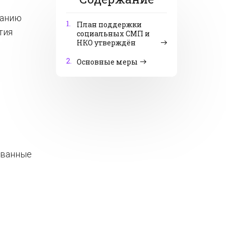
занию
1.
План поддержки
тия
социальных СМП и
НКО утверждён
2.
Основные меры
й
ованные