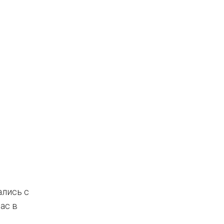
ались с
ас в