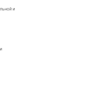
льной и
и