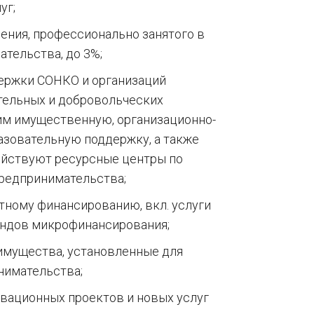
уг;
ения, профессионально занятого в
тельства, до 3%;
держки СОНКО и организаций
тельных и добровольческих
 им имущественную, организационно-
азовательную поддержку, а также
действуют ресурсные центры по
редпринимательства;
тному финансированию, вкл. услуги
ондов микрофинансирования;
имущества, установленные для
нимательства;
вационных проектов и новых услуг