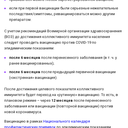
если при первой вакцинации были серьезные нежелательные
последствия/симптомы, ревакцинироваться можно другим
препаратом.
С учетом рекомендаций Всемирной организации здравоохранения
(ВОЗ) до достижения коллективного иммунитета населения
следует проводить вакцинацию против COVID-19 по
эпидемическим показаниям:
после 6 месяцев
после перенесенного заболевания (в т. ч. у
ранее вакцинированных);
после 6 месяцев
после предыдущей первичной вакцинации
(«экстренная» вакцинация).
После достижения целевого показателя коллективного
иммунитета будет переход на «рутинную» вакцинацию. То есть, в
плановом режиме – через
12 месяцев
после перенесенного
заболевания или вакцинации (повторной вакцинации) против
новой коронавируса.
Вакцинацию в рамках
Национального календаря
профилактических прививок
по эпидемическим показаниям