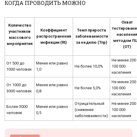
КОГДА ПРОВОДИТЬ МОЖНО
Охват
Количество
тестирован
Коэффициент
Темп прироста
участников
населени
распространения
заболеваемости
массового
методом П
инфекции (Rt)
за неделю (Тпр)
мероприятия
(ОТ)
Не менее 200
От 500 до
Менее или равно
Не более 10,0%
100 000
1000 человек
1,0
населения
Не менее 200
От 1000 до
Менее или равно
Не более 5,0%
100 000
3000 человек
0,8
населения
Отрицательный
Не менее 200
Более 3000
Менее или равно
(снижение
100 000
человек
0,5
заболеваемости)
населения