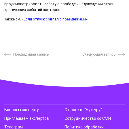
продемонстрировать заботу о свободе и недопущении столь
трагических событий повторно.
Также см. «
Если отпуск совпал с праздниками
».
Предыдущая запись
Следующая запись
Вопросы эксперту
О проекте “Бухгуру”
Приглашаем экспертов
Сотрудничество со СМИ
Телеграм
Политика обработки