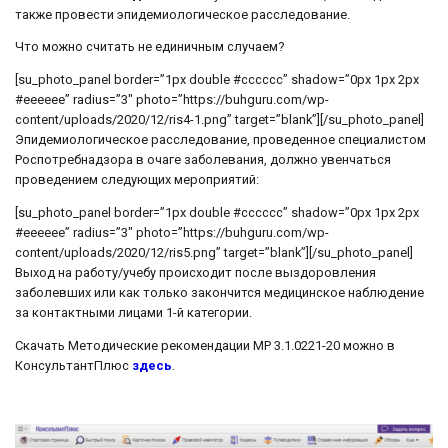
также провести эпидемиологическое расследование.
Что можно считать не единичным случаем?
[su_photo_panel border=”1px double #cccccc” shadow=”0px 1px 2px
#eeeeee” radius=”3″ photo=”https://buhguru.com/wp-
content/uploads/2020/12/ris4-1.png” target=”blank”][/su_photo_panel]
Эпидемиологическое расследование, проведенное специалистом
Роспотребнадзора в очаге заболевания, должно увенчаться
проведением следующих мероприятий:
[su_photo_panel border=”1px double #cccccc” shadow=”0px 1px 2px
#eeeeee” radius=”3″ photo=”https://buhguru.com/wp-
content/uploads/2020/12/ris5.png” target=”blank”][/su_photo_panel]
Выход на работу/учебу происходит после выздоровления
заболевших или как только закончится медицинское наблюдение
за контактными лицами 1-й категории.
Скачать Методические рекомендации МР 3.1.0221-20 можно в
КонсультантПлюс
здесь
.