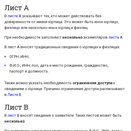
Лист А
В
листе А
указывают тех, кто может действовать без
доверенности от имени юрлица. Это может быть иное юрлицо,
физлицо или несколько иных юрлиц и физлиц.
При необходимости заполняют
несколько
экземпляров
листа А
.
В лист А вносят традиционные сведения о юрлицах и физлицах:
ОГРН, ИНН;
Ф.И.О., ИНН, пол, дата и место рождения, гражданство,
паспорт и должность.
Также можно указать необходимость
ограничения доступа
к
сведениям о юрлице. Причины ограничения доступа расписывают
в
Листе Б
.
Лист В
В
лист В
вносят сведения о заявителе. Таких листов может быть
несколько
.
По заявителю заполняют привычные данные: Ф.И.О., ИНН, дата и