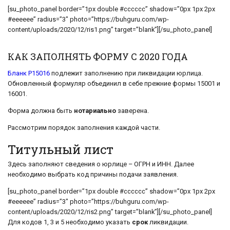
[su_photo_panel border=”1px double #cccccc” shadow=”0px 1px 2px
#eeeeee” radius=”3″ photo=”https://buhguru.com/wp-
content/uploads/2020/12/ris1.png” target=”blank”][/su_photo_panel]
КАК ЗАПОЛНЯТЬ ФОРМУ С 2020 ГОДА
Бланк Р15016
подлежит заполнению при ликвидации юрлица.
Обновленный формуляр объединил в себе прежние формы 15001 и
16001.
Форма должна быть
нотариально
заверена.
Рассмотрим порядок заполнения каждой части.
Титульный лист
Здесь заполняют сведения о юрлице – ОГРН и ИНН. Далее
необходимо выбрать код причины подачи заявления.
[su_photo_panel border=”1px double #cccccc” shadow=”0px 1px 2px
#eeeeee” radius=”3″ photo=”https://buhguru.com/wp-
content/uploads/2020/12/ris2.png” target=”blank”][/su_photo_panel]
Для кодов 1, 3 и 5 необходимо указать
срок
ликвидации.