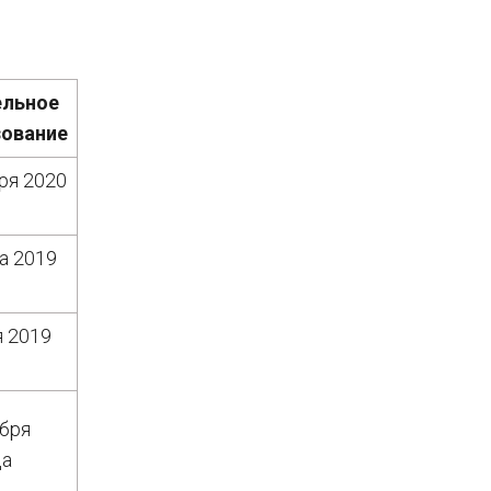
ельное
зование
аря 2020
а 2019
я 2019
абря
да