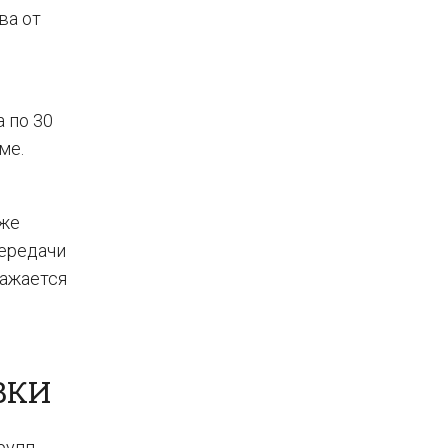
ва от
а по 30
ме.
аже
передачи
ражается
ВКИ
рупп,