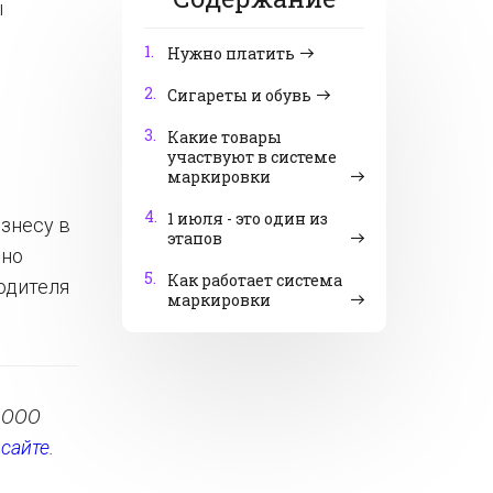
ы
1.
Нужно платить
2.
Сигареты и обувь
3.
Какие товары
участвуют в системе
маркировки
4.
1 июля - это один из
изнесу в
этапов
нно
5.
Как работает система
одителя
маркировки
– ООО
е
сайте
.