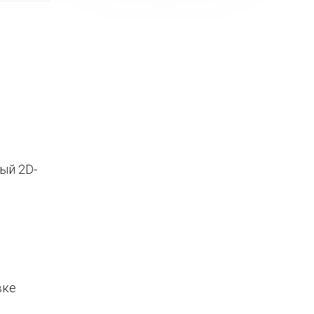
ый 2D-
вке