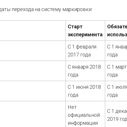
даты перехода на систему маркировки:
Старт
Обязат
эксперимента
исполь
С 1 февраля
С 1 янв
2017 года
года
С января 2018
С 1 март
года
года
С 1 июня 2018
С 1 июл
года
года
Нет
С 1 дек
официальной
2019 го
информации