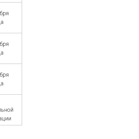
абря
да
абря
да
абря
да
льной
ации