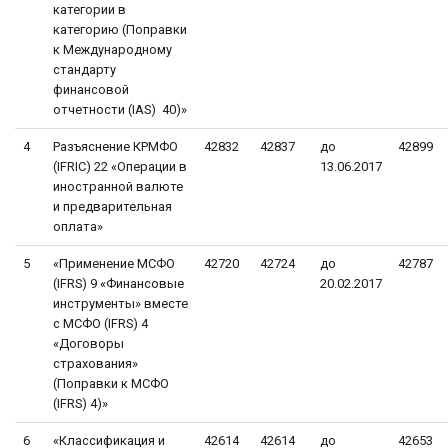
категории в
категорию (Поправки
к Международному
стандарту
финансовой
отчетности (IAS) 40)»
4
Разъяснение КРМФО
42832
42837
до
42899
(IFRIC) 22 «Операции в
13.06.2017
иностранной валюте
и предварительная
оплата»
5
«Применение МСФО
42720
42724
до
42787
(IFRS) 9 «Финансовые
20.02.2017
инструменты» вместе
с МСФО (IFRS) 4
«Договоры
страхования»
(Поправки к МСФО
(IFRS) 4)»
6
«Классификация и
42614
42614
до
42653