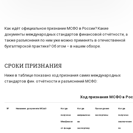
Как идёт официальное признание МСФО в России? Какие
документы международных стандартов финансовой отчётности, а
также разъяснения по ним уже можно применять в отечественной
бухгалтерской практике? Об этом – в нашем обзоре.
СРОКИ ПРИЗНАНИЯ
Ниже в таблице показано ход признания самих международных
стандартов фин. отчётности и разъяснений МСФО:
Ход признания МСФО в Рос
№
Название документа МСФО
Когда
Когда
Проведение
Когда
получено
направлено
экспертизы
получено
Минфином
на
заключение
от Фонда
экспертизу
по