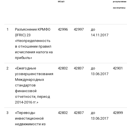
МСФО
результатам
экспертизы
1
Разъяснение КРМФО
42996
42997
до
(IFRIC) 23
14.11.2017
«Неопределенность
в отношении правил
исчисления налога на
прибыль»
2
«Ежегодные
42832
42837
до
42901
усовершенствования
13.06.2017
Международных
стандартов
финансовой
отчетности, период
2014-2016 гг.»
3
«Переводы
42832
42837
до
42899
инвестиционной
13.06.2017
недвижимости из