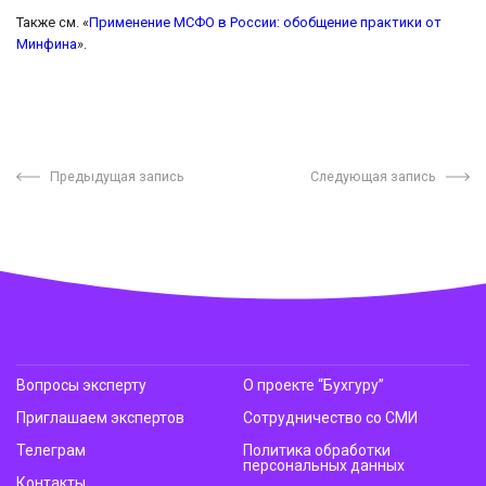
Также см. «
Применение МСФО в России: обобщение практики от
Минфина
».
Предыдущая запись
Следующая запись
Вопросы эксперту
О проекте “Бухгуру”
Приглашаем экспертов
Сотрудничество со СМИ
Телеграм
Политика обработки
персональных данных
Контакты