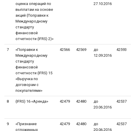
оценка операций по
27.10.2016
выплатам на основе
акций (Поправки к
Международному
стандарту
финансовой
отчетности (IFRS) 2)»
7
«Поправки к
42566
42569
до
42593
Международному
12.09.2016
стандарту
финансовой
отчетности (IFRS) 15
«Выручка по
договорам с
покупателями»
8
(IFRS) 16 «Аренда»
42479
42480
до
42537
20.06.2016
9
«Признание
42479
42480
до
42537
отложенных
20.06.2016