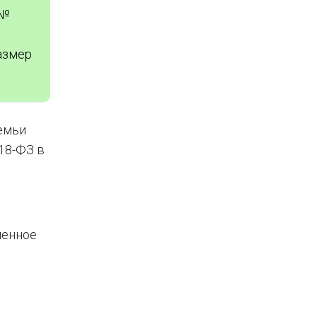
 №
азмер
семьи
18-ФЗ в
менное
: