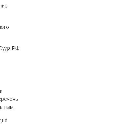
ние
ного
 Суда РФ
и
перечень
рытым.
дня