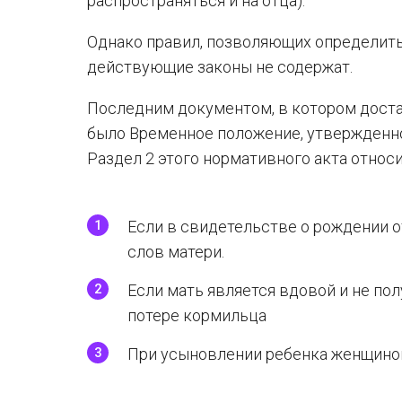
распространяться и на отца).
Однако правил, позволяющих определить
действующие законы не содержат.
Последним документом, в котором дост
было Временное положение, утвержденно
Раздел 2 этого нормативного акта относ
Если в свидетельстве о рождении о
слов матери.
Если мать является вдовой и не по
потере кормильца
При усыновлении ребенка женщиной,