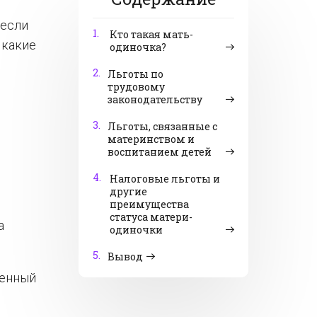
 если
1.
Кто такая мать-
 какие
одиночка?
2.
Льготы по
трудовому
законодательству
3.
Льготы, связанные с
материнством и
воспитанием детей
4.
Налоговые льготы и
другие
преимущества
статуса матери-
а
одиночки
5.
Вывод
венный