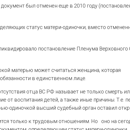
 документ был отменен еще в 2010 году (постановле
еделяющих статус матери-одиночки, вместо отменен
 ликвидировало постановление Пленума Верховного
инокой матерью может считаться женщина, которая
обязанности в единственном лице.
тсутствия отца ВС РФ называет не только смерть ил
ие от воспитания детей, а также иные причины. Т.е. 
рью-одиночкой высший судебный орган оставил отк
ится только к трудовым отношениям. Но оно на сего
кументом, определяющим статус матери-одиночки.