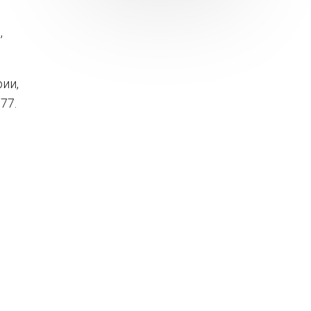
,
ии,
77.