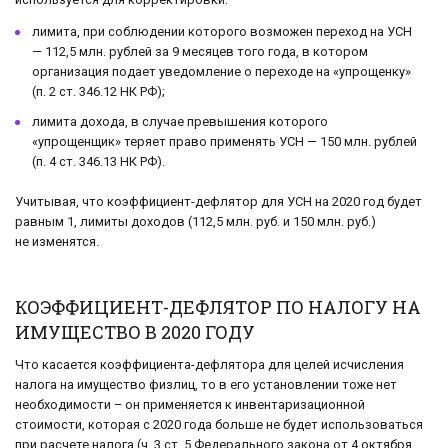
лимита, при соблюдении которого возможен переход на УСН
— 112,5 млн. рублей за 9 месяцев того года, в котором
организация подает уведомление о переходе на «упрощенку»
(п. 2 ст. 346.12 НК РФ);
лимита дохода, в случае превышения которого
«упрощенщик» теряет право применять УСН — 150 млн. рублей
(п. 4 ст. 346.13 НК РФ).
Учитывая, что коэффициент-дефлятор для УСН на 2020 год будет
равным 1, лимиты доходов (112,5 млн. руб. и 150 млн. руб.)
не изменятся.
КОЭФФИЦИЕНТ-ДЕФЛЯТОР ПО НАЛОГУ НА
ИМУЩЕСТВО В 2020 ГОДУ
Что касается коэффициента-дефлятора для целей исчисления
налога на имущество физлиц, то в его установлении тоже нет
необходимости – он применяется к инвентаризационной
стоимости, которая с 2020 года больше не будет использоваться
при расчете налога (ч. 3 ст. 5 Федерального закона от 4 октября