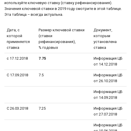
используйте ключевую ставку (ставку рефинансирования).
Значения ключевой ставки в 2019 году смотрите в этой таблице.
Эта таблица – всегда актуальна.
Дата, с
Размер ключевой ставки
Документ,
которой
(ставки
которым
применяется
рефинансирования),
установлена
ставка
% годовых
ставка
с 17.12.2018
7.75
Информация ЦБ
от 14.12.2018
С 17.09.2018
7.5
Информация ЦБ
от 26.10.2018
Информация ЦБ
от 14.09.2018
С 26.03.2018
7.25
Информация ЦБ
от 27.07.2018
Информация ЦБ
от 15.06.2018