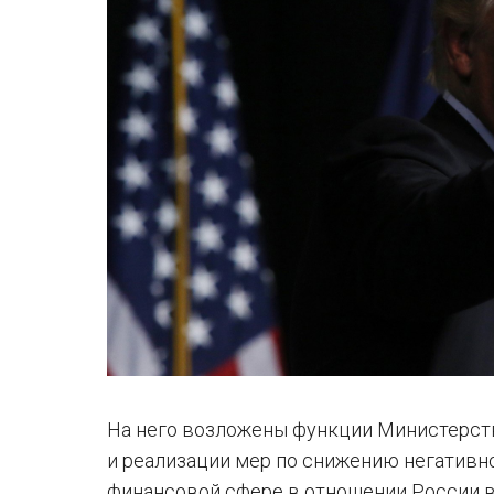
На него возложены функции Министерст
и реализации мер по снижению негативн
финансовой сфере в отношении России в