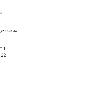
х
и
дических
т 1
 22