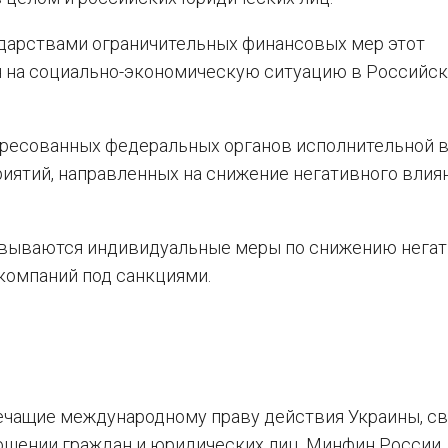
дарствами ограничительных финансовых мер этот
я на социально-экономическую ситуацию в Российс
тересованных федеральных органов исполнительной 
риятий, направленных на снижение негативного влия
зовываются индивидуальные меры по снижению нега
компаний под санкциями.
ечащие международному праву действия Украины, с
ошении граждан и юридических лиц, Минфин России