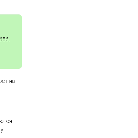
656,
рет на
аются
ну