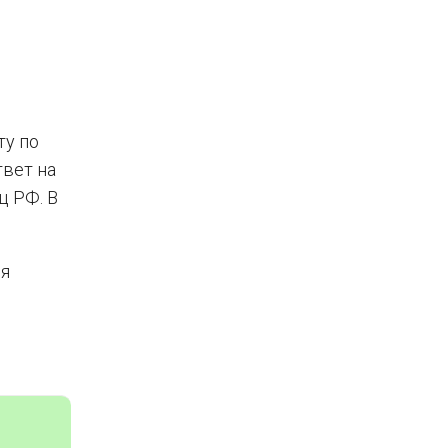
ту по
вет на
ц РФ. В
ия