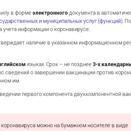
вилу в форме
электронного
документа в автоматич
осударственных и муниципальных услуг (функций)
. П
а учета информации о коронавирусе.
дтверждает наличие в указанном информационном ре
нглийском
языках. Срок – не позднее
3-х календарн
с сведений о завершении вакцинации против корон
нном им.
введении первого компонента двухкомпонентной ва
т коронавируса можно на бумажном носителе в виде