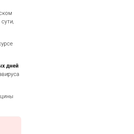
еском
о сути,
сурсе
ых дней
авируса
кцины