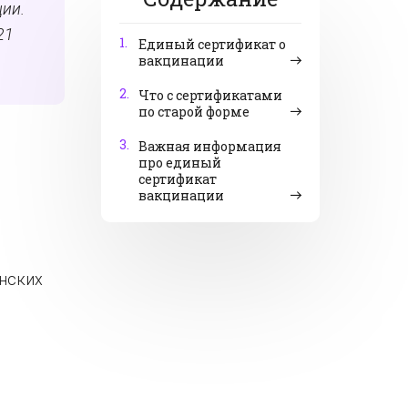
ции.
21
1.
Единый сертификат о
вакцинации
2.
Что с сертификатами
по старой форме
3.
Важная информация
про единый
сертификат
вакцинации
нских