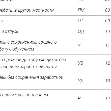
аботы в другой местности
ПМ
08
ск
ОТ
09
й отпуск
ОД
10
ием с сохранением среднего
У
11
оту с обучением
о времени для обучающихся без
УВ
12
хранением заработной платы
ием без сохранения заработной
УД
13
 в связи с усыновлением
Р
14