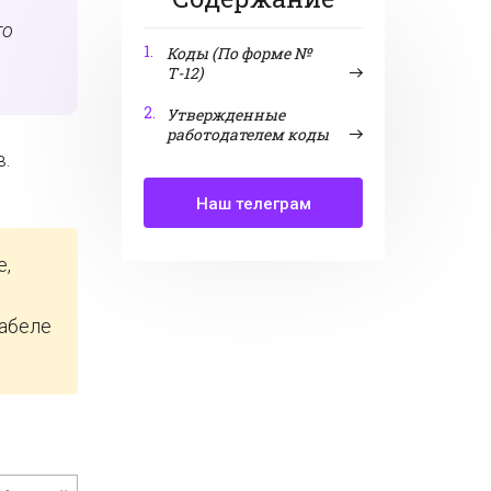
го
1.
Коды (По форме №
Т-12)
2.
Утвержденные
работодателем коды
.
Наш телеграм
е,
табеле