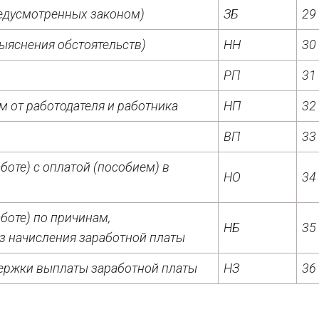
предусмотренных законом)
ЗБ
29
ыяснения обстоятельств)
НН
30
РП
31
м от работодателя и работника
НП
32
ВП
33
боте) с оплатой (пособием) в
НО
34
боте) по причинам,
НБ
35
з начисления заработной платы
держки выплаты заработной платы
НЗ
36