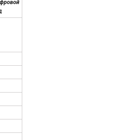
фровой
д