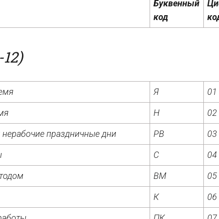
Буквенный
Ци
код
ко
-12)
емя
Я
01
мя
Н
02
 нерабочие праздничные дни
РВ
03
ы
С
04
етодом
ВМ
05
К
06
работы
ПК
07