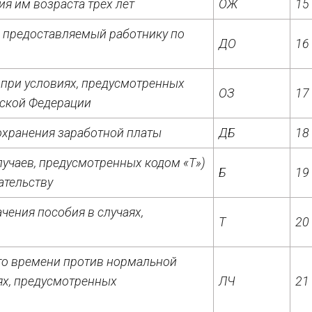
ия им возраста трех лет
ОЖ
15
, предоставляемый работнику по
ДО
16
 при условиях, предусмотренных
ОЗ
17
ской Федерации
охранения заработной платы
ДБ
18
учаев, предусмотренных кодом «Т»)
Б
19
ательству
чения пособия в случаях,
Т
20
го времени против нормальной
ях, предусмотренных
ЛЧ
21