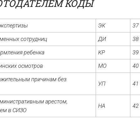
ОТОДАТЕЛЕМ КОДЫ
экспертизы
ЭК
37
еменных сотрудниц
ДИ
38
ормления ребенка
КР
39
инских осмотров
МО
40
важительным причинам без
УП
41
административным арестом,
НА
42
ием в СИЗО