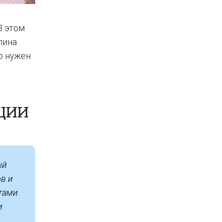
В этом
лина
о нужен
ЦИИ
ый
в и
стами
и