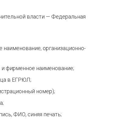
нительной власти — Федеральная
е наименование, организационно-
е и фирменное наименование;
ица в ЕГРЮЛ;
истрационный номер);
а;
ись, ФИО, синяя печать;