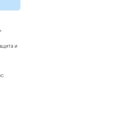
ь
ащита и
с.