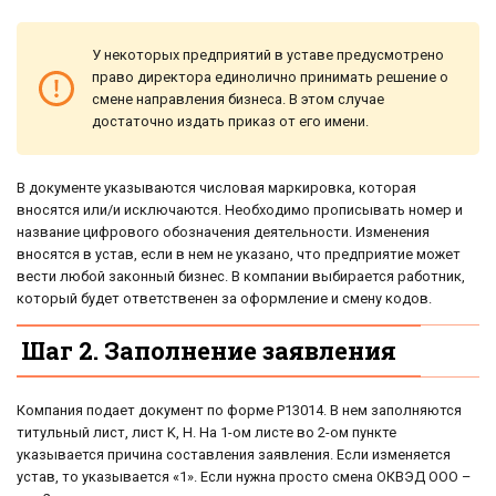
У некоторых предприятий в уставе предусмотрено
право директора единолично принимать решение о
смене направления бизнеса. В этом случае
достаточно издать приказ от его имени.
В документе указываются числовая маркировка, которая
вносятся или/и исключаются. Необходимо прописывать номер и
название цифрового обозначения деятельности. Изменения
вносятся в устав, если в нем не указано, что предприятие может
вести любой законный бизнес. В компании выбирается работник,
который будет ответственен за оформление и смену кодов.
Шаг 2. Заполнение заявления
Компания подает документ по форме Р13014. В нем заполняются
титульный лист, лист K, H. На 1-ом листе во 2-ом пункте
указывается причина составления заявления. Если изменяется
устав, то указывается «1». Если нужна просто смена ОКВЭД ООО –