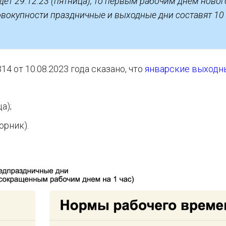
ет 29.12.23 (пятница), то первым рабочим днем новог
 совокупности праздничные и выходные дни составят 10
 от 10.08.2023 года сказано, что
январские выходн
а);
орник).