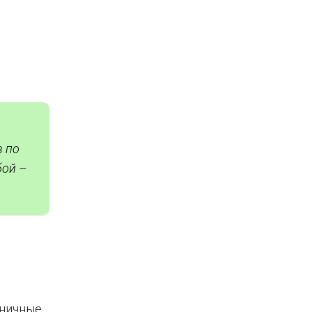
в по
бой –
дничные