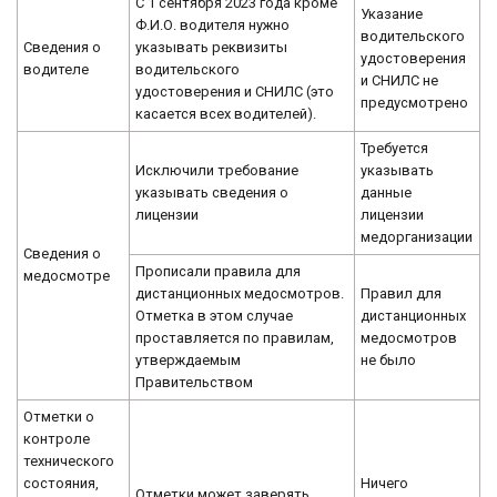
С 1 сентября 2023 года кроме
Указание
Ф.И.О. водителя нужно
водительского
Сведения о
указывать реквизиты
удостоверения
водителе
водительского
и СНИЛС не
удостоверения и СНИЛС (это
предусмотрено
касается всех водителей).
Требуется
Исключили требование
указывать
указывать сведения о
данные
лицензии
лицензии
медорганизации
Сведения о
Прописали правила для
медосмотре
дистанционных медосмотров.
Правил для
Отметка в этом случае
дистанционных
проставляется по правилам,
медосмотров
утверждаемым
не было
Правительством
Отметки о
контроле
технического
состояния,
Ничего
Отметки может заверять