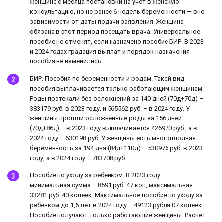
женщине с месяца постановки на учет в женскую
консультацию, но не ранее 6 недель беременности — вне
зависимости от даты подачи заявления. Женщина
обязана в этот период посещать врача. Универсальное
пособие не отменят, если назначено пособие БИР. В 2023
и 2024 годах градация выплат и порядок назначения
пособия не изменились.
БИР. Пособия по беременности и родам. Такой вид
пособия выплачивается только работающим женщинам.
Роды протекали без осложнений за 140 дней (70д+70д) –
383179 руб. в 2023 году, и 565562 руб. – в 2024 году. У
женщины прошли осложненные роды за 156 дней
(70д+86д) – в 2023 году выплачивается 426970 руб., а в
2024 году – 630198 руб. У женщины есть многоплодная
беременность за 194 дня (84д+110д) – 530976 руб. в 2023
году, а в 2024 году – 783708 руб.
Пособие по уходу за ребенком. В 2023 году –
минимальная сумма – 8591 руб. 47 коп, максимальная –
33281 руб. 40 копеек. Максимальное пособие по уходу за
ребенком до 1,5 лет в 2024 году – 49123 рубля 07 копеек.
Пособие получают только работающие женщины. Расчет