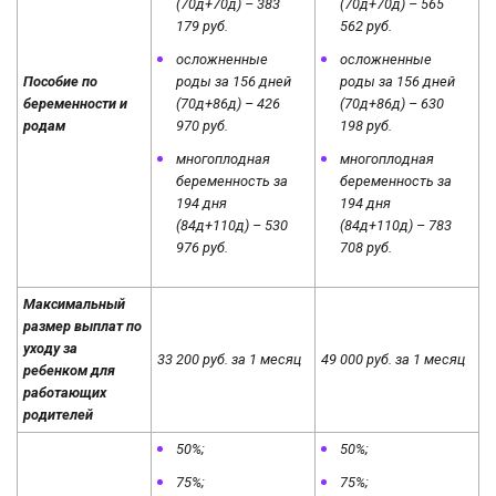
(70д+70д) – 383
(70д+70д) – 565
179 руб.
562 руб.
осложненные
осложненные
Пособие по
роды за 156 дней
роды за 156 дней
беременности и
(70д+86д) – 426
(70д+86д) – 630
родам
970 руб.
198 руб.
многоплодная
многоплодная
беременность за
беременность за
194 дня
194 дня
(84д+110д) – 530
(84д+110д) – 783
976 руб.
708 руб.
Максимальный
размер выплат по
уходу за
33 200 руб. за 1 месяц
49 000 руб. за 1 месяц
ребенком для
работающих
родителей
50%;
50%;
75%;
75%;