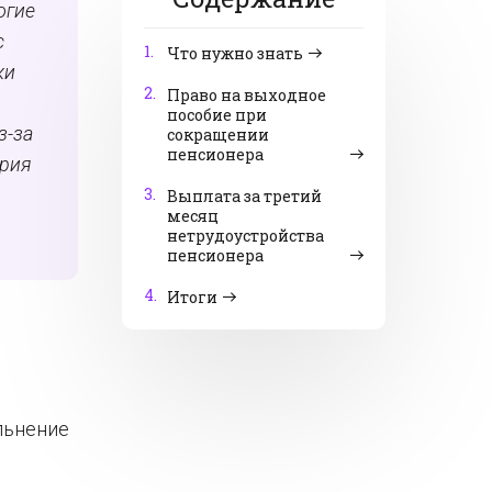
огие
с
1.
Что нужно знать
ки
2.
Право на выходное
.
пособие при
з-за
сокращении
пенсионера
ерия
3.
Выплата за третий
месяц
нетрудоустройства
пенсионера
4.
Итоги
льнение