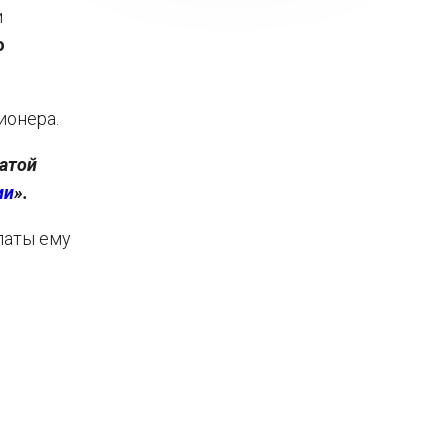
и
о
ионера.
атой
ии
».
латы ему