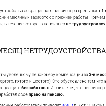
доустройства сокращенного пенсионера превышает
1
дний месячный заработок с прежней работы. Причем
, в течение которого пенсионер
не трудоустроился
 МЕСЯЦ НЕТРУДОУСТРОЙСТВ
аты уволенному пенсионеру компенсации за
3-й мес
ертого, пятого и шестого). Это обусловлено тем, что
 соцзащите
безработных
. И считается, что пенсионер
аработал свое
право на пенсию.
гласные работодатели приводят
абз. 3
п. 3 ст. 3 Закона