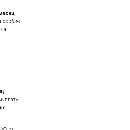
 месяц
,
 пособие
на
А
яц
 выплату
не
 РФ от