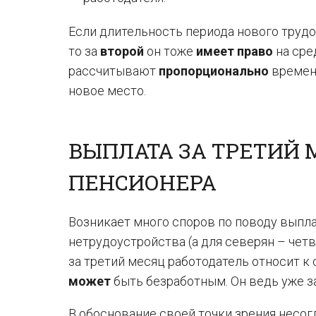
Если длительность периода нового тру
то за
второй
он тоже
имеет право
на сре
рассчитывают
пропорционально
времени
новое место.
ВЫПЛАТА ЗА ТРЕТИЙ
ПЕНСИОНЕРА
Возникает много споров по поводу выпл
нетрудоустройства (а для северян – четв
за третий месяц работодатель относит к
может
быть безработным. Он ведь уже з
В обоснование своей точки зрения несо