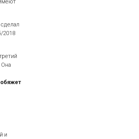
 имеют
 сделал
5/2018
третий
. Она
о
обяжет
й и