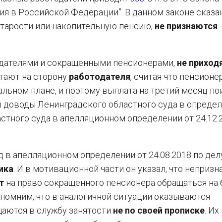
ния в Российской Федерации”. В данном законе сказан
старости или накопительную пенсию,
не признаются
одателями и сокращенными пенсионерами,
не приход
стают на сторону
работодателя
, считая что пенсионе
льном плане, и поэтому выплата на третий месяц по
бы доводы Ленинградского областного суда в определ
астного суда в апелляционном определении от 24.12
д в апелляционном определении от 24.08.2018 по дел
ика
. И в мотивационной части он указал, что непризн
т
на право сокращенного пенсионера обращаться на
помним, что в аналогичной ситуации оказываются
щаются в службу занятости
не по своей прописке
. Их