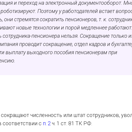
ация и переход на электронный документооборот. Мн
роботизируют. Поэтому у работодателей встает вопро
, они стремятся сократить пенсионеров, т. к. сотрудни
аивают новые технологии и порой медленнее работают
ть сотрудника-пенсионера нельзя. Сокращение только и
омпания проводит сокращение, отдел кадров и бухгалт
ти выплату выходного пособия пенсионерам при
енсию.
– сокращают численность или штат сотрудников, уво
в соответствии с
п. 2
ч. 1 ст. 81 ТК РФ.