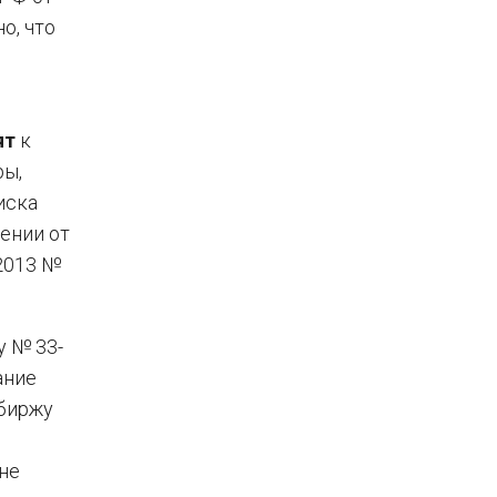
о, что
ят
к
ры,
иска
ении от
.2013 №
у № 33-
ание
 биржу
 не