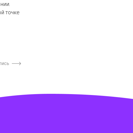
нии.
ой точке
пись