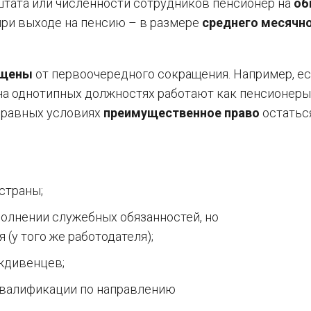
штата или численности сотрудников пенсионер на
об
при выходе на пенсию – в размере
среднего месячн
щены
от первоочередного сокращения. Например, е
а однотипных должностях работают как пенсионеры,
х равных условиях
преимущественное право
остатьс
страны;
олнении служебных обязанностей, но
(у того же работодателя);
ждивенцев;
квалификации по направлению