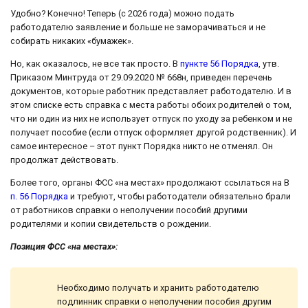
Удобно? Конечно! Теперь (с 2026 года) можно подать
работодателю заявление и больше не заморачиваться и не
собирать никаких «бумажек».
Но, как оказалось, не все так просто. В
пункте 56 Порядка
, утв.
Приказом Минтруда от 29.09.2020 № 668н, приведен перечень
документов, которые работник представляет работодателю. И в
этом списке есть справка с места работы обоих родителей о том,
что ни один из них не использует отпуск по уходу за ребенком и не
получает пособие (если отпуск оформляет другой родственник). И
самое интересное – этот пункт Порядка никто не отменял. Он
продолжат действовать.
Более того, органы ФСС «на местах» продолжают ссылаться на В
п. 56 Порядка
и требуют, чтобы работодатели обязательно брали
от работников справки о неполучении пособий другими
родителями и копии свидетельств о рождении.
Позиция ФСС «на местах»:
Необходимо получать и хранить работодателю
подлинник справки о неполучении пособия другим