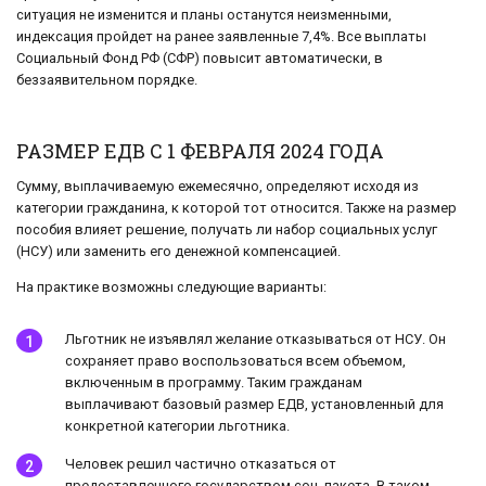
ситуация не изменится и планы останутся неизменными,
индексация пройдет на ранее заявленные 7,4%. Все выплаты
Социальный Фонд РФ (СФР) повысит автоматически, в
беззаявительном порядке.
РАЗМЕР ЕДВ С 1 ФЕВРАЛЯ 2024 ГОДА
Сумму, выплачиваемую ежемесячно, определяют исходя из
категории гражданина, к которой тот относится. Также на размер
пособия влияет решение, получать ли набор социальных услуг
(НСУ) или заменить его денежной компенсацией.
На практике возможны следующие варианты:
Льготник не изъявлял желание отказываться от НСУ. Он
сохраняет право воспользоваться всем объемом,
включенным в программу. Таким гражданам
выплачивают базовый размер ЕДВ, установленный для
конкретной категории льготника.
Человек решил частично отказаться от
предоставленного государством соц. пакета. В таком