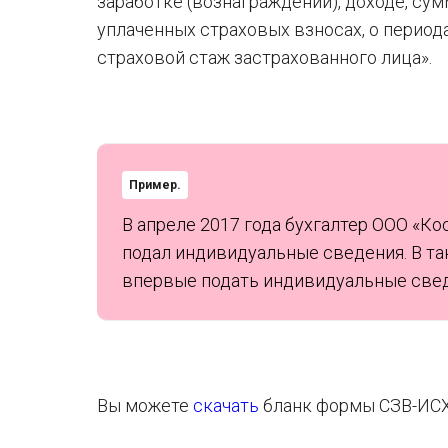
заработке (вознаграждении), доходе, су
уплаченных страховых взносах, о период
страховой стаж застрахованного лица».
Пример.
В апреле 2017 года бухгалтер ООО «Ко
подал индивидуальные сведения. В та
впервые подать индивидуальные свед
Вы можете
скачать
бланк формы СЗВ-ИСХ 