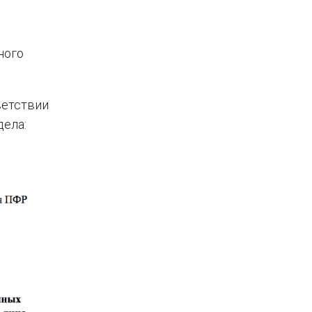
ного
ветствии
дела: