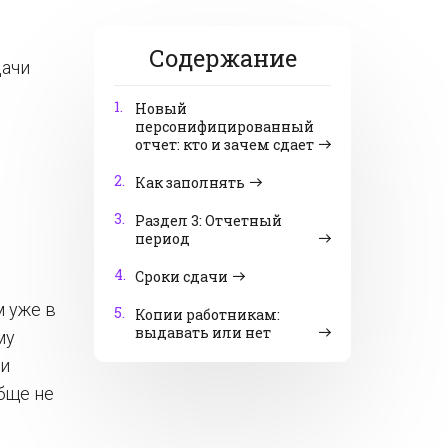
Содержание
дачи
1.
Новый
персонифицированный
отчет: кто и зачем сдает
2.
Как заполнять
3.
Раздел 3: Отчетный
период
4.
Сроки сдачи
 уже в
5.
Копии работникам:
выдавать или нет
му
ки
обще не