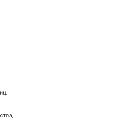
иц,
ства,