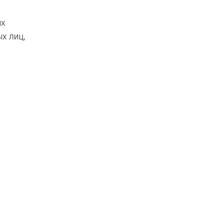
ых
х лиц,