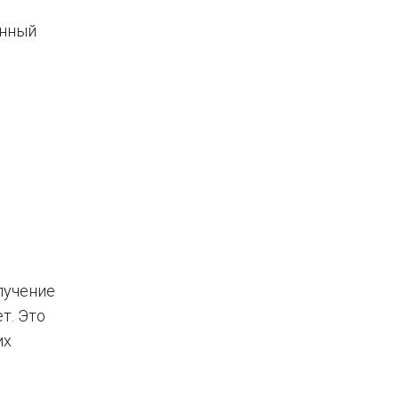
онный
лучение
т. Это
их