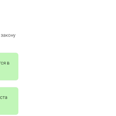
 закону
тся в
аста