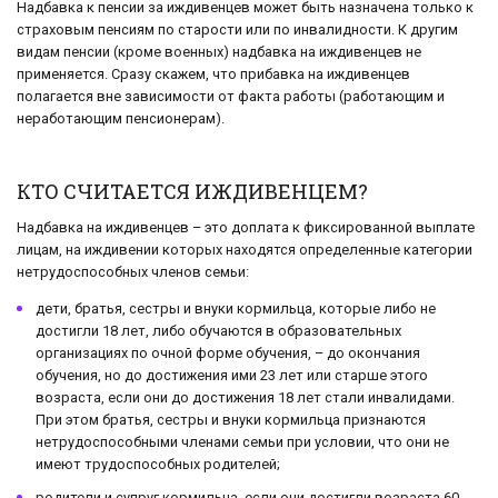
Надбавка к пенсии за иждивенцев может быть назначена только к
страховым пенсиям по старости или по инвалидности. К другим
видам пенсии (кроме военных) надбавка на иждивенцев не
применяется. Сразу скажем, что прибавка на иждивенцев
полагается вне зависимости от факта работы (работающим и
неработающим пенсионерам).
КТО СЧИТАЕТСЯ ИЖДИВЕНЦЕМ?
Надбавка на иждивенцев – это доплата к фиксированной выплате
лицам, на иждивении которых находятся определенные категории
нетрудоспособных членов семьи:
дети, братья, сестры и внуки кормильца, которые либо не
достигли 18 лет, либо обучаются в образовательных
организациях по очной форме обучения, – до окончания
обучения, но до достижения ими 23 лет или старше этого
возраста, если они до достижения 18 лет стали инвалидами.
При этом братья, сестры и внуки кормильца признаются
нетрудоспособными членами семьи при условии, что они не
имеют трудоспособных родителей;
родители и супруг кормильца, если они достигли возраста 60