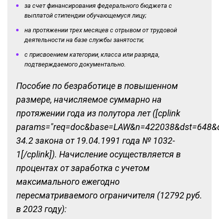
за счет финансирования федерального бюджета с
выплатой стипендии обучающемуся лицу;
на протяжении трех месяцев с отрывом от трудовой
деятельности на базе службы занятости;
с присвоением категории, класса или разряда,
подтверждаемого документально.
Пособие по безработице в повышенном
размере, начисляемое суммарно на
протяжении года из полутора лет ([cplink
params="req=doc&base=LAW&n=422038&dst=648&da
34.2 закона от 19.04.1991 года № 1032-
1[/cplink]). Начисление осуществляется в
процентах от заработка с учетом
максимального ежегодно
пересматриваемого ограничителя (12792 руб.
в 2023 году):