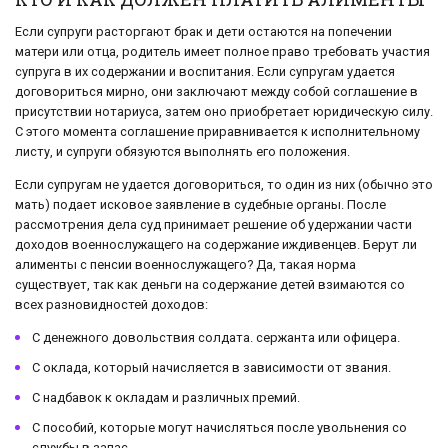
Если супруги расторгают брак и дети остаются на попечении
матери или отца, родитель имеет полное право требовать участия
супруга в их содержании и воспитания. Если супругам удается
договориться мирно, они заключают между собой соглашение в
присутствии нотариуса, затем оно приобретает юридическую силу.
С этого момента соглашение приравнивается к исполнительному
листу, и супруги обязуются выполнять его положения.
Если супругам не удается договориться, то один из них (обычно это
мать) подает исковое заявление в судебные органы. После
рассмотрения дела суд принимает решение об удержании части
доходов военнослужащего на содержание иждивенцев. Берут ли
алименты с пенсии военнослужащего? Да, такая норма
существует, так как деньги на содержание детей взимаются со
всех разновидностей доходов:
С денежного довольствия солдата. сержанта или офицера.
С оклада, который начисляется в зависимости от звания.
С надбавок к окладам и различных премий.
С пособий, которые могут начисляться после увольнения со
службы в запас.