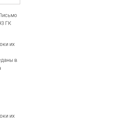
(Письмо
93 ГК
оки их
еданы в
а
оки их