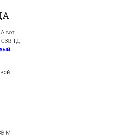
ДА
 А вот
т СЗВ-ТД
вый
овой
ЗВ-М.