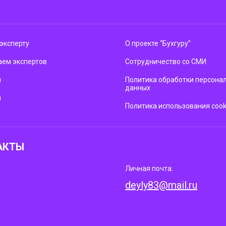
эксперту
О проекте “Бухгуру”
ем экспертов
Сотрудничество со СМИ
м
Политика обработки персона
данных
ы
Политика использования cook
АКТЫ
Личная почта:
deyly83@mail.ru