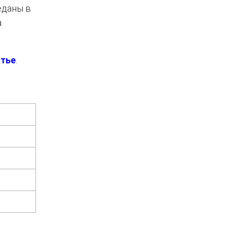
еданы в
а
атье
.