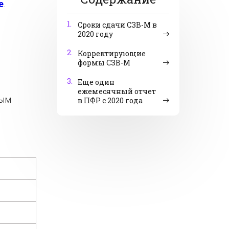
е
.
1.
Сроки сдачи СЗВ-М в
2020 году
2.
Корректирующие
формы СЗВ-М
3.
Еще один
ежемесячный отчет
ным
в ПФР с 2020 года