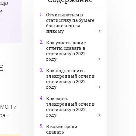
года
е
1.
Отчитываться в
с
статистику на бумаге
больше нельзя
никому
2.
Как узнать, какие
отчеты сдавать в
статистику в 2022
году
Е
3.
Как подготовить
электронный отчет в
статистику в 2022
году
4.
Как сдать
электронный отчет в
 МСП и
статистику в 2022
ра –
году
5.
В какие сроки
сдавать