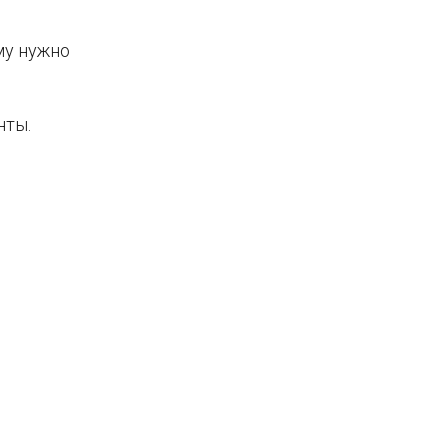
му нужно
нты.