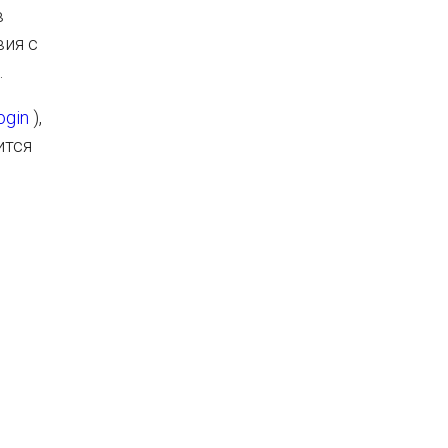
в
вия с
.
ogin
),
ится