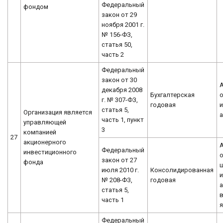
Федеральный
фондом
закон от 29
ноября 2001 г.
№ 156-ФЗ,
статья 50,
часть 2
Федеральный
закон от 30
декабря 2008
Бухгалтерская
о
г. № 307-ФЗ,
годовая
статья 5,
Организация является
часть 1, пункт
управляющей
3
компанией
27
акционерного
Федеральный
инвестиционного
о
закон от 27
фонда
июля 2010 г.
Консолидированная
и
№ 208-ФЗ,
годовая
а
статья 5,
часть 1
я
Федеральный