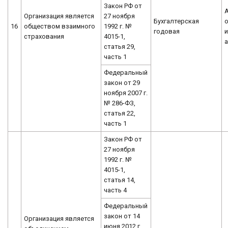
Закон РФ от
Организация является
27 ноября
Бухгалтерская
о
16
обществом взаимного
1992 г. №
годовая
страхования
4015-1,
статья 29,
часть 1
Федеральный
закон от 29
ноября 2007 г.
№ 286-ФЗ,
статья 22,
часть 1
Закон РФ от
27 ноября
1992 г. №
4015-1,
статья 14,
часть 4
Федеральный
закон от 14
Организация является
июня 2012 г.