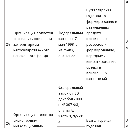
я
Бухгалтерская
годовая по
формированию и
размещению
Организация является
Федеральный
средств
специализированным
закон от 7
пенсионных
25
депозитарием
мая 1998 г.
резервов и
негосударственного
№ 75-ФЗ,
формированию,
пенсионного фонда
статья 22
передаче и
инвестированию
средств
пенсионных
накоплений
Федеральный
закон от 30
декабря 2008
г. № 307-ФЗ,
статья 5,
Организация является
часть 1, пункт
акционерным
Бухгалтерская
3
26
инвестиционным
годовая