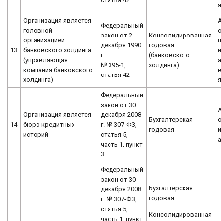
статья 42
я
Организация является
Федеральный
головной
о
закон от 2
Консолидированная
организацией
декабря 1990
годовая
13
банковского холдинга
и
г.
(банковского
(управляющая
а
№ 395-1,
холдинга)
компания банковского
статья 42
холдинга)
я
Федеральный
закон от 30
Организация является
декабря 2008
Бухгалтерская
о
14
бюро кредитных
г. № 307-ФЗ,
годовая
историй
статья 5,
часть 1, пункт
3
Федеральный
закон от 30
Бухгалтерская
декабря 2008
годовая
г. № 307-ФЗ,
статья 5,
Консолидированная
часть 1, пункт