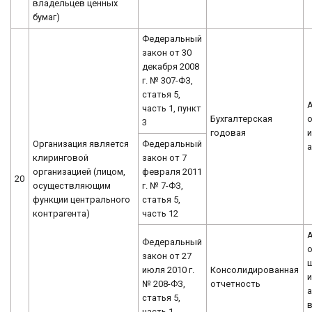
владельцев ценных
бумаг)
Федеральный
закон от 30
декабря 2008
г. № 307-ФЗ,
статья 5,
часть 1, пункт
Бухгалтерская
о
3
годовая
Организация является
Федеральный
клиринговой
закон от 7
организацией (лицом,
февраля 2011
20
осуществляющим
г. № 7-ФЗ,
функции центрального
статья 5,
контрагента)
часть 12
Федеральный
о
закон от 27
июля 2010 г.
Консолидированная
и
№ 208-ФЗ,
отчетность
а
статья 5,
часть 1