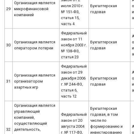
Организация является
июля 2010 г.
Бухгалтерская
о
29
микрофинансовой
№ 151-ФЗ,
годовая
компанией
статья 15,
часть 4
Федеральный
закон от 11
Организация является
Бухгалтерская
о
30
ноября 2003 г.
оператором лотереи
годовая
№ 138-ФЗ,
статья 23
Федеральный
закон от 29
Организация является
декабря 2006
Бухгалтерская
о
31
организатором
г. № 244-ФЗ,
годовая
азартных игр
статья 6,
часть 12
Организация является
Бухгалтерская
управляющей
Федеральный
годовая, в том
компанией,
закон от 20
числе по
осуществляющей
августа 2004
формированию и
32
деятельность,
г. № 117-ФЗ,
инвестированию