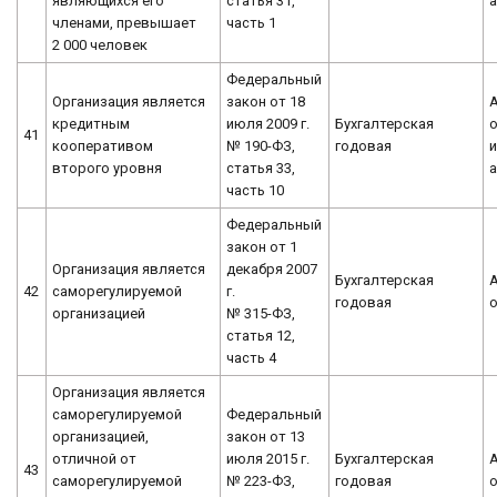
являющихся его
статья 31,
членами, превышает
часть 1
2 000 человек
Федеральный
Организация является
закон от 18
кредитным
июля 2009 г.
Бухгалтерская
о
41
кооперативом
№ 190-ФЗ,
годовая
второго уровня
статья 33,
часть 10
Федеральный
закон от 1
Организация является
декабря 2007
Бухгалтерская
42
саморегулируемой
г.
годовая
организацией
№ 315-ФЗ,
статья 12,
часть 4
Организация является
саморегулируемой
Федеральный
организацией,
закон от 13
отличной от
июля 2015 г.
Бухгалтерская
43
саморегулируемой
№ 223-ФЗ,
годовая