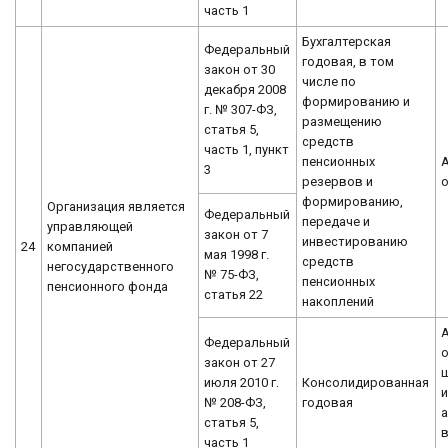
часть 1
Бухгалтерская
Федеральный
годовая, в том
закон от 30
числе по
декабря 2008
формированию и
г. № 307-ФЗ,
размещению
статья 5,
средств
часть 1, пункт
пенсионных
3
резервов и
формированию,
Организация является
Федеральный
передаче и
управляющей
закон от 7
инвестированию
24
компанией
мая 1998 г.
средств
негосударственного
№ 75-ФЗ,
пенсионных
пенсионного фонда
статья 22
накоплений
Федеральный
о
закон от 27
июля 2010 г.
Консолидированная
и
№ 208-ФЗ,
годовая
а
статья 5,
часть 1