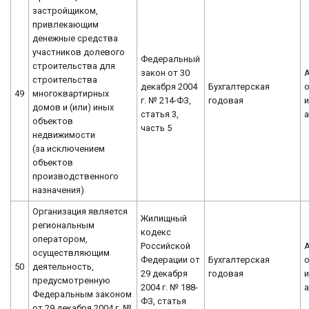
застройщиком,
привлекающим
денежные средства
участников долевого
Федеральный
строительства для
закон от 30
строительства
декабря 2004
Бухгалтерская
о
49
многоквартирных
г. № 214-ФЗ,
годовая
домов и (или) иных
статья 3,
объектов
часть 5
недвижимости
(за исключением
объектов
производственного
назначения)
Организация является
Жилищный
региональным
кодекс
оператором,
Российской
осуществляющим
Федерации от
Бухгалтерская
о
50
деятельность,
29 декабря
годовая
предусмотренную
2004 г. № 188-
Федеральным законом
ФЗ, статья
от 29 декабря 2004 г. №