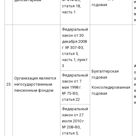
и
годовая
статья 18,
а
часть 1
я
Федеральный
закон от 30
декабря 2008
г. № 307-ФЗ,
статья 5,
часть 1, пункт
3
Бухгалтерская
о
Федеральный
годовая
Организация является
закон от 7
23
негосударственным
и
Консолидированная
мая 1998 г.
пенсионным фондом
а
годовая
№ 75-ФЗ,
статья 22
я
Федеральный
закон от 27
июля 2010 г.
№ 208-ФЗ,
статья 5,