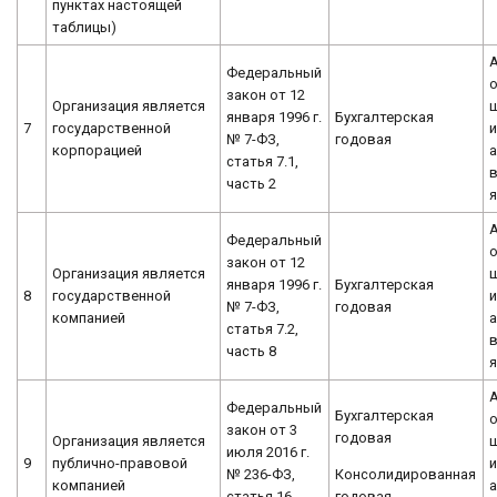
пунктах настоящей
таблицы)
Федеральный
о
закон от 12
Организация является
января 1996 г.
Бухгалтерская
7
государственной
и
№ 7-ФЗ,
годовая
корпорацией
а
статья 7.1,
часть 2
я
Федеральный
о
закон от 12
Организация является
января 1996 г.
Бухгалтерская
8
государственной
и
№ 7-ФЗ,
годовая
компанией
а
статья 7.2,
часть 8
я
Федеральный
Бухгалтерская
о
закон от 3
годовая
Организация является
июля 2016 г.
9
публично-правовой
и
Консолидированная
№ 236-ФЗ,
компанией
а
годовая
статья 16,