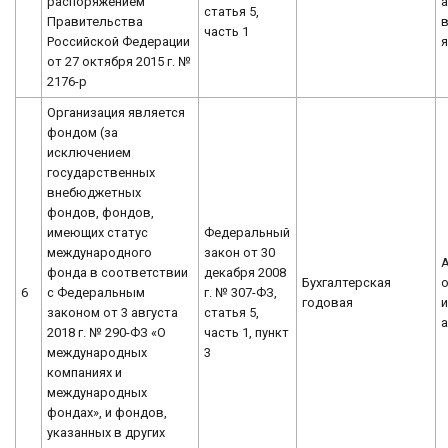
распоряжением
а
статья 5,
Правительства
часть 1
Российской Федерации
я
от 27 октября 2015 г. №
2176-р
Организация является
фондом (за
исключением
государственных
внебюджетных
фондов, фондов,
имеющих статус
Федеральный
международного
закон от 30
фонда в соответствии
декабря 2008
Бухгалтерская
о
6
с Федеральным
г. № 307-ФЗ,
годовая
законом от 3 августа
статья 5,
2018 г. № 290-ФЗ «О
часть 1, пункт
международных
3
компаниях и
международных
фондах», и фондов,
указанных в других