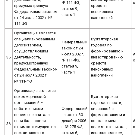
№ 111-ФЗ,
предусмотренную
средств
статья 9,
Федеральным законом
пенсионных
часть 1
от 24 июля 2002 г. №
накоплений
111-ФЗ
Организация является
специализированным
Бухгалтерская
Федеральный
депозитарием,
годовая по
закон от 24
осуществляющим
формированию и
июля 2002 г.
35
деятельность,
инвестированию
№ 111-ФЗ,
предусмотренную
средств
статья 9,
Федеральным законом
пенсионных
часть 1
от 24 июля 2002 г.
накоплений
№ 111-ФЗ
Организация является
некоммерческой
Бухгалтерская
организацией –
годовая в части,
собственником
Федеральный
связанной с
целевого капитала,
закон от 30
формированием и
если балансовая
декабря 2006
пополнением
36
стоимость имущества,
г. № 275-ФЗ,
целевого капитала,
составляющего
статья 6,
использованием,