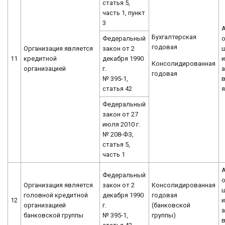
статья 5,
часть 1, пункт
3
Бухгалтерская
Федеральный
о
годовая
Организация является
закон от 2
11
кредитной
декабря 1990
и
Консолидированная
организацией
г.
а
годовая
№ 395-1,
статья 42
я
Федеральный
закон от 27
июля 2010 г.
№ 208-ФЗ,
статья 5,
часть 1
Федеральный
о
Организация является
закон от 2
Консолидированная
головной кредитной
декабря 1990
годовая
12
и
организацией
г.
(банковской
а
банковской группы
№ 395-1,
группы)