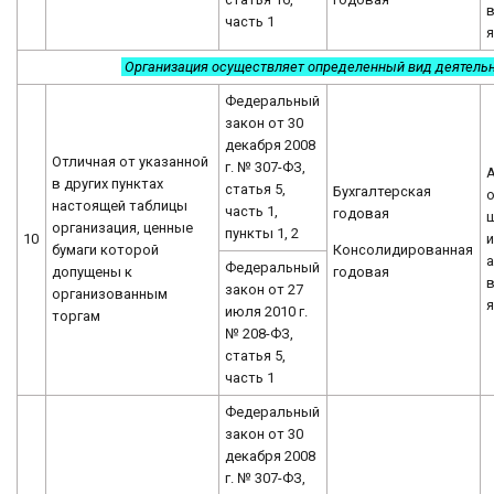
часть 1
я
Организация осуществляет определенный вид деятель
Федеральный
закон от 30
декабря 2008
Отличная от указанной
г. № 307-ФЗ,
в других пунктах
статья 5,
Бухгалтерская
о
настоящей таблицы
часть 1,
годовая
организация, ценные
пункты 1, 2
10
и
Консолидированная
бумаги которой
а
Федеральный
годовая
допущены к
закон от 27
организованным
я
июля 2010 г.
торгам
№ 208-ФЗ,
статья 5,
часть 1
Федеральный
закон от 30
декабря 2008
г. № 307-ФЗ,