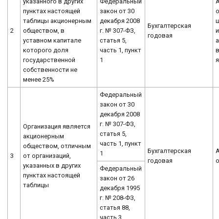
указанного в других
Федеральный
пунктах настоящей
закон от 30
о
таблицы акционерным
декабря 2008
Бухгалтерская
2
обществом, в
г. № 307-ФЗ,
и
годовая
уставном капитале
статья 5,
а
которого доля
часть 1, пункт
государственной
1
я
собственности не
менее 25%
Федеральный
закон от 30
декабря 2008
г. № 307-ФЗ,
Организация является
статья 5,
акционерным
часть 1, пункт
обществом, отличным
Бухгалтерская
1
3
от организаций,
годовая
указанных в других
Федеральный
пунктах настоящей
закон от 26
таблицы
декабря 1995
г. № 208-ФЗ,
статья 88,
часть 3