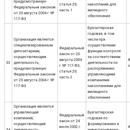
предусмотренную
статья 29,
накоплений для
Федеральным законом
часть 1
жилищного
от 20 августа 2004 г. №
обеспечения
117-ФЗ
Бухгалтерская
годовая, в том
Организация является
числе при
специализированным
осуществлении
Федеральный
депозитарием,
функции контроля
закон от 20
осуществляющим
за соответствием
августа 2004
33
деятельность,
деятельности по
г. № 117-ФЗ,
предусмотренную
распоряжению
статья 29,
Федеральным законом
управляющими
часть 2
от 20 августа 2004 г. №
компаниями
117-ФЗ
накоплениями для
жилищного
обеспечения
Организация является
управляющей
Бухгалтерская
Федеральный
компанией,
годовая по
закон от 24
осуществляющей
формированию и
июля 2002 г.
34
деятельность,
инвестированию