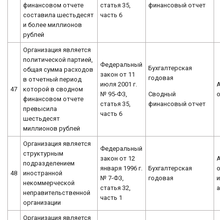
финансовый отчет
финансовом отчете
статья 35,
составила шестьдесят
часть 6
и более миллионов
рублей
Организация является
политической партией,
Федеральный
Бухгалтерская
общая сумма расходов
закон от 11
годовая
в отчетный период
июля 2001 г.
47
которой в сводном
Сводный
№ 95-ФЗ,
финансовом отчете
финансовый отчет
статья 35,
превысила
часть 6
шестьдесят
миллионов рублей
Организация является
Федеральный
структурным
закон от 12
подразделением
января 1996 г.
Бухгалтерская
о
48
иностранной
№ 7-ФЗ,
годовая
некоммерческой
статья 32,
неправительственной
часть 1
организации
Организация является