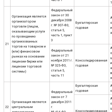
1
Федеральный
закон от 30
Организация является
декабря 2008
организатором
Бухгалтерская
о
г. № 307-ФЗ,
торговли (лицом,
годовая
статья 5,
оказывающим услуги
часть 1, пункт
по проведению
3
организованных
21
торгов на товарном и
Федеральный
(или) финансовом
о
закон от 21
рынках на основании
ноября 2011 г.
Консолидированная
лицензии биржи или
и
№ 325-ФЗ,
годовая
лицензии торговой
а
статья 5,
системы)
часть 11
я
Бухгалтерская
годовая
Федеральный
закон от 7
Организация является
декабря 2011
о
22
центральным
г.
Консолидированная
депозитарием
№ 414-ФЗ,