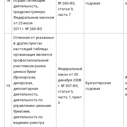
18
осуществляющим
№ 260-ФЗ,
годовая
деятельность,
статья 9,
предусмотренную
часть 7
Федеральным законом
от 25 июля
2011 г. № 260-ФЗ
Отличная от указанных
в других пунктах
настоящей таблицы
организация является
профессиональным
участником рынка
Федеральный
ценных бумаг
закон от 30
(брокерская,
декабря 2008
дилерская,
Бухгалтерская
о
19
г. № 307-ФЗ,
депозитарная
годовая
статья 5,
деятельность,
часть 1, пункт
деятельность по
3
управлению ценными
бумагами,
деятельность по
ведению реестра