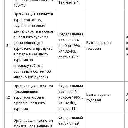
187, часть 1
188-ФЗ
Организация является
туроператором,
осуществляющим
деятельность в сфере
Федеральный
выездного туризма
закон от 24
(если общая цена
Бухгалтерская
о
51
ноября 1996 г.
туристского продукта
годовая
№ 132-ФЗ,
в сфере выездного
статья 17.7
туризма за
предыдущий год
составила более 400
миллионов рублей)
Организация является
Федеральный
объединением
закон от 24
Бухгалтерская
52
туроператоров в
ноября 1996 г.
годовая
сфере выездного
№ 132-ФЗ,
туризма
статья 11.1
Федеральный
Организация является
закон от 29
фондом, созданным в