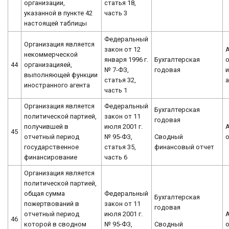
организации,
статья 18,
указанной в пункте 42
часть 3
настоящей таблицы
Федеральный
Организация является
закон от 12
некоммерческой
января 1996 г.
Бухгалтерская
о
44
организацияей,
№ 7-ФЗ,
годовая
выполняющей функции
статья 32,
иностранного агента
часть 1
Организация является
Федеральный
Бухгалтерская
политической партией,
закон от 11
годовая
получившей в
июля 2001 г.
45
Сводный
отчетный период
№ 95-ФЗ,
финансовый отчет
государственное
статья 35,
финансирование
часть 6
Организация является
политической партией,
общая сумма
Федеральный
Бухгалтерская
пожертвований в
закон от 11
годовая
отчетный период
июля 2001 г.
46
Сводный
которой в сводном
№ 95-ФЗ,