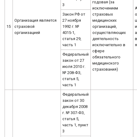
годовая (за
3
исключением
страховых
Закон РФ от
о
медицинских
Организация является
27 ноября
организаций,
15
страховой
1992 г. №
и
осуществляющих
организацией
4015-1,
а
деятельность
статья 29,
исключительно в
часть 1
я
сфере
Федеральный
обязательного
закон от 27
медицинского
июля 2010 г.
страхования)
№ 208-ФЗ,
статья 5,
часть 1
Федеральный
закон от 30
декабря 2008
г. № 307-ФЗ,
статья 5,
часть 1, пункт
3