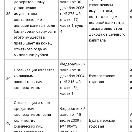
доверительному
закон от 30
управлением
управлению
декабря 2006
имуществом,
38
имуществом,
г. № 275-ФЗ,
составляющим
составляющим
статья 17,
целевой капитал, а
целевой капитал, если
часть 1, пункт
также с выплатой
балансовая стоимость
4
дохода от целевого
этого имущества
капитала
превышает на конец
отчетного года 45
миллионов рублей
Федеральный
Организация является
закон от 30
жилищным
декабря 2004
Бухгалтерская
о
39
накопительным
г. № 215-ФЗ,
годовая
кооперативом
статья 54,
часть 1
Организация является
кредитным
Федеральный
кооперативом, если
закон от 18
количество
июля 2009 г.
Бухгалтерская
о
40
физических лиц,
№ 190-ФЗ,
годовая