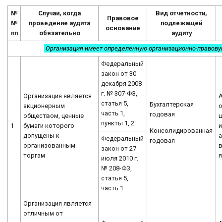
№
Случаи, когда
Вид отчетности,
Правовое
№
проведение аудита
подлежащей
основание
пп
обязательно
аудиту
Организация имеет определенную организационно-правов
Федеральный
закон от 30
декабря 2008
г. № 307-ФЗ,
Организация является
статья 5,
Бухгалтерская
акционерным
о
часть 1,
годовая
обществом, ценные
пункты 1, 2
1
бумаги которого
и
Консолидированная
допущены к
а
Федеральный
годовая
организованным
закон от 27
торгам
я
июля 2010 г.
№ 208-ФЗ,
статья 5,
часть 1
Организация является
отличным от