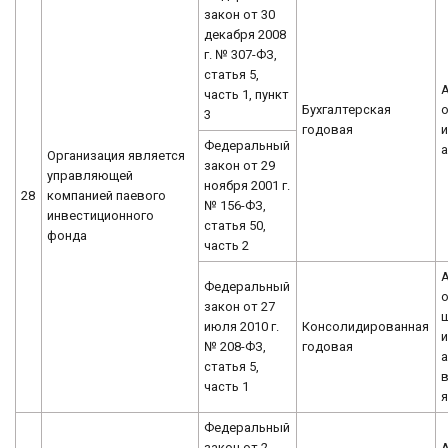
закон от 30
декабря 2008
г. № 307-ФЗ,
статья 5,
часть 1, пункт
Бухгалтерская
о
3
годовая
Федеральный
Организация является
закон от 29
управляющей
ноября 2001 г.
28
компанией паевого
№ 156-ФЗ,
инвестиционного
статья 50,
фонда
часть 2
Федеральный
о
закон от 27
июля 2010 г.
Консолидированная
и
№ 208-ФЗ,
годовая
а
статья 5,
часть 1
я
Федеральный
закон от 2