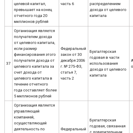
целевой капитал,
часть 6
распределением
превышает на конец
дохода от целевого
отчетного года 20
капитала
миллионов рублей
Организация является
получателем дохода
от целевого капитала,
если размер
Федеральный
Бухгалтерская
финансирования этого
закон от 30
годовая в части
получателя дохода от
декабря 2006
37
использования
целевого капитала за
г. № 275-ФЗ,
дохода от целевого
счет дохода от
статья 7,
капитала
целевого капитала в
часть 2
течение отчетного
года составляет более
5 миллионов рублей
Организация является
управляющей
компанией,
Бухгалтерская
осуществляющей
годовая, связанная
деятельность по
Федеральный
с доверительным