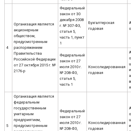
Федеральный
закон от 30
декабря 2008
Бухгалтерская
Организация является
г. № 307-ФЗ,
годовая
акционерным
статья 5,
обществом,
часть 1, пункт
предусмотренным
1
4
распоряжением
Правительства
Федеральный
о
Российской Федерации
закон от 27
от 27 октября 2015 г. №
июля 2010 г.
Консолидированная
и
2176-р
№ 208-ФЗ,
годовая
а
статья 5,
часть 1
я
Организация является
федеральным
государственным
Федеральный
унитарным
о
закон от 27
предприятием,
июля 2010 г.
Консолидированная
5
предусмотренным
и
№ 208-ФЗ,
годовая