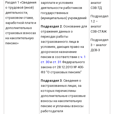
Раздел 1 «Сведения
зарплате и условиях
аналог
о трудовой (иной)
деятельности работников
СЗВ-ТД
деятельности,
государственных
Подраздел
страховом стаже,
(муниципальных) учреждений
1.2 –
заработной плате и
Подраздел 2.
Основание для
аналог
дополнительных
отражения данных о
СЗВ-СТАЖ
страховых взносах
периодах работы
на накопительную
Подраздел
застрахованного лица в
пенсию»
3 – аналог
условиях, дающих право на
ДСВ-3
досрочное назначение
пенсии в соответствии с
ч. 1
ст. 30
и
ст. 31
Федерального
закона от 28.12.2013 № 400-
ФЗ “О страховых пенсиях”
Подраздел 3.
Сведения о
застрахованных лицах, за
которых перечислены
дополнительные страховые
взносы на накопительную
пенсию и уплачены взносы
работодателя