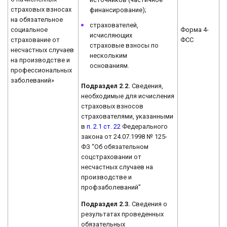
страховых взносах
финансирование);
на обязательное
страхователей,
социальное
Форма 4-
исчисляющих
страхование от
ФСС
страховые взносы по
несчастных случаев
нескольким
на производстве и
основаниям.
профессиональных
заболеваний»
Подраздел 2.2.
Сведения,
необходимые для исчисления
страховых взносов
страхователями, указанными
в
п. 2.1 ст. 22
Федерального
закона от 24.07.1998 № 125-
ФЗ “Об обязательном
соцстраховании от
несчастных случаев на
производстве и
профзаболеваний”
Подраздел 2.3.
Сведения о
результатах проведенных
обязательных