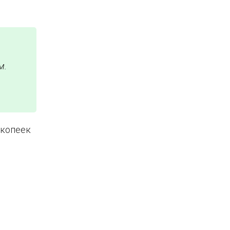
м.
 копеек