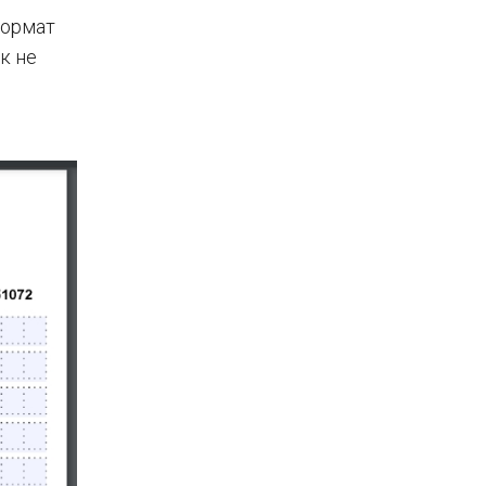
формат
нк не