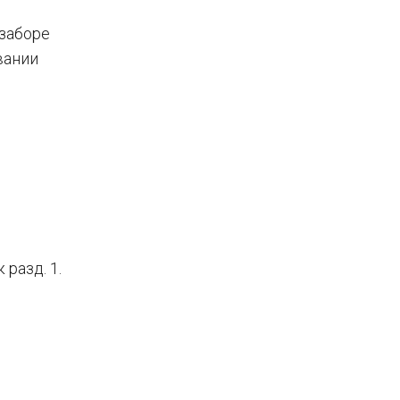
 заборе
вании
разд. 1.