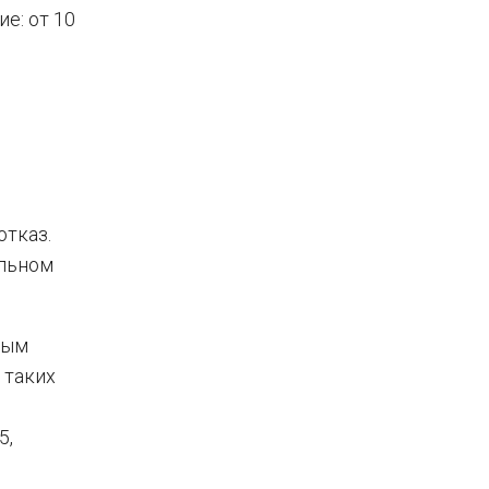
е: от 10
отказ.
альном
рым
 таких
5,