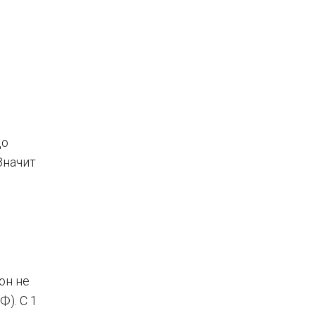
до
Значит
он не
). С 1