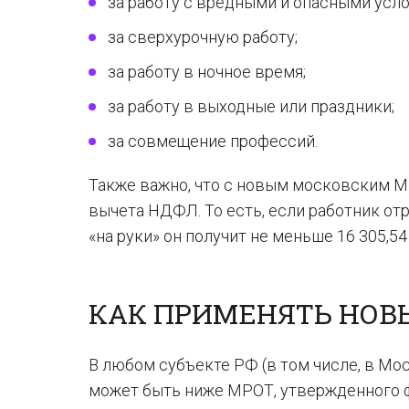
за работу с вредными и опасными усл
за сверхурочную работу;
за работу в ночное время;
за работу в выходные или праздники;
за совмещение профессий.
Также важно, что с новым московским МР
вычета НДФЛ. То есть, если работник от
«на руки» он получит не меньше 16 305,54 ру
КАК ПРИМЕНЯТЬ НОВ
В любом субъекте РФ (в том числе, в Мо
может быть ниже МРОТ, утвержденного фе