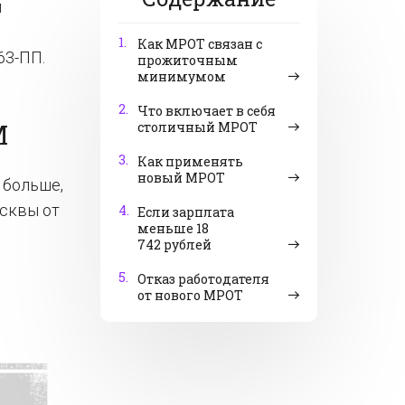
м
1.
Как МРОТ связан с
63-ПП.
прожиточным
минимумом
2.
Что включает в себя
М
столичный МРОТ
3.
Как применять
новый МРОТ
 больше,
осквы от
4.
Если зарплата
меньше 18
742 рублей
1
5.
Отказ работодателя
от нового МРОТ