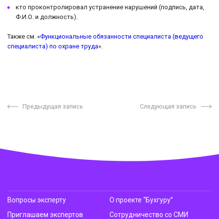
кто проконтролировал устранение нарушений (подпись, дата,
Ф.И.О. и должность).
Также см. «
Функциональные обязанности специалиста (ведущего
специалиста) по охране труда
».
Предыдущая запись
Следующая запись
Вопросы эксперту
О проекте “Бухгуру”
Приглашаем экспертов
Сотрудничество со СМИ