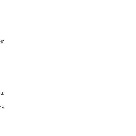
ия
а.
ия