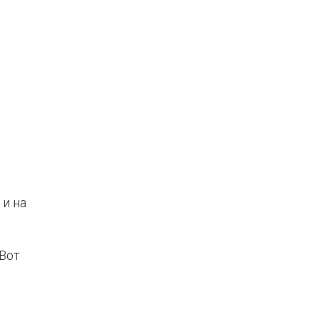
и на
 Вот