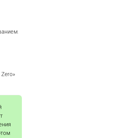
ванием.
 Zero»
й
т
ения
этом