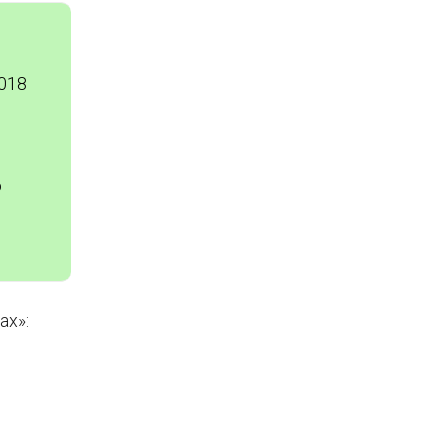
018
о
ах»: