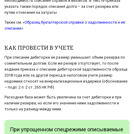
необходимость списания справок и выписок. В тексте приказа
указать также порядок списания долга – за счет резерва или
путем отнесения на затраты.
Также см. «
Образец бухгалтерской справки о задолженности и её
списании
».
КАК ПРОВЕСТИ В УЧЕТЕ
При списании дебиторки ее размер уменьшает объем резерва по
сомнительным долгам. Если же резерв отсутствует, то после
издания приказа о списании дебиторской задолженности образца
2018 года или за другой период в налоговом учете размер
недоимки относят на внереализационные издержки (обоснование
– подп. 2 п. 2 ст. 265 НК РФ).
Расходная база может быть увеличена за счет дебиторки и при
наличии резерва, но если его значение ниже задолженности и
только на разницу между ними.
При упрощенном спецрежиме описываемые