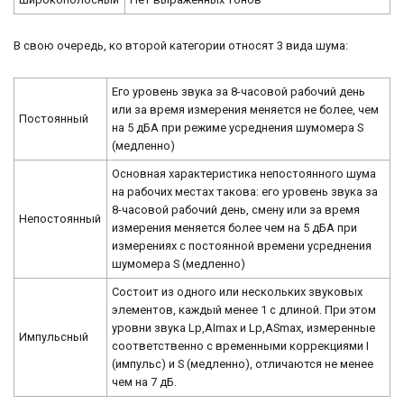
В свою очередь, ко второй категории относят 3 вида шума:
Его уровень звука за 8-часовой рабочий день
или за время измерения меняется не более, чем
Постоянный
на 5 дБА при режиме усреднения шумомера S
(медленно)
Основная характеристика непостоянного шума
на рабочих местах такова: его уровень звука за
8-часовой рабочий день, смену или за время
Непостоянный
измерения меняется более чем на 5 дБА при
измерениях с постоянной времени усреднения
шумомера S (медленно)
Состоит из одного или нескольких звуковых
элементов, каждый менее 1 с длиной. При этом
уровни звука Lp,AImax и Lp,ASmax, измеренные
Импульсный
соответственно с временными коррекциями I
(импульс) и S (медленно), отличаются не менее
чем на 7 дБ.