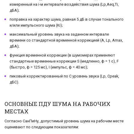
измеренный на i-м интервале воздействия шума (Lp,Aeq,Ti,
дБА);
поправка на характер шума, равная 5 дБ в случае тонального
и/или импульсного шума (Ki);
максимальный уровень звука на заданном интервале
времени со стандартной временной коррекцией (A, Lp, Amax,
дБА);
функция временной коррекции (в шумомерах применяют
стандартные временные коррекции S (медленно, ф = 1 с), F
(быстро, ф = 125 мс), I (импульс, ф = 40 мс);
пиковый корректированный по C уровень звука (Lp, Cpeak,
дБС).
ОСНОВНЫЕ ПДУ ШУМА НА РАБОЧИХ
МЕСТАХ
Согласно СанПиНу, допустимый уровень шума на рабочем месте
оценивают по следующим показателям: