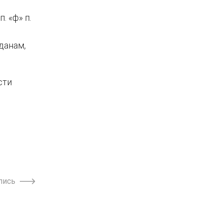
 «ф» п.
данам,
сти
пись