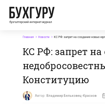
бухгалтерский интернет-журнал
Главная
Новости
КС РФ: запрет на создание новых ю
КС РФ: запрет н
недобросовестн
Конституцию
Автор:
Владимир Бельковец-Краснов