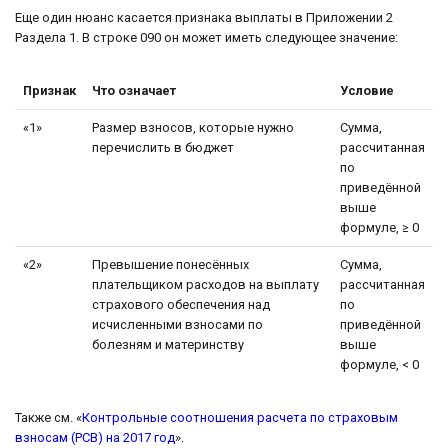
Еще один нюанс касается признака выплаты в Приложении 2
Раздела 1. В строке 090 он может иметь следующее значение:
Признак
Что означает
Условие
«1»
Размер взносов, которые нужно
Сумма,
перечислить в бюджет
рассчитанная
по
приведённой
выше
формуле, ≥ 0
«2»
Превышение понесённых
Сумма,
плательщиком расходов на выплату
рассчитанная
страхового обеспечения над
по
исчисленными взносами по
приведённой
болезням и материнству
выше
формуле, < 0
Также см. «
Контрольные соотношения расчета по страховым
взносам (РСВ) на 2017 год
».