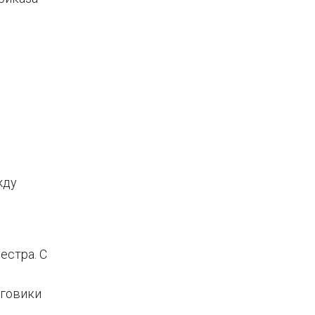
я
жду
естра. С
оговики