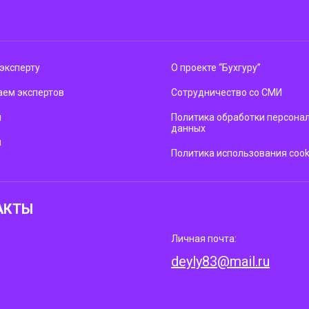
эксперту
О проекте “Бухгуру”
ем экспертов
Сотрудничество со СМИ
м
Политика обработки персона
данных
ы
Политика использования cook
АКТЫ
Личная почта:
deyly83@mail.ru