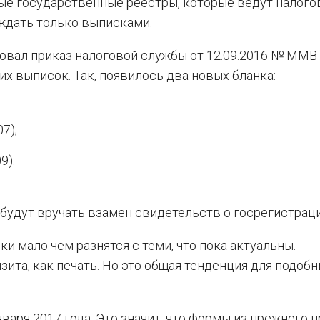
ные государственные реестры, которые ведут налог
ждать только выписками.
овал приказ налоговой службы от 12.09.2016 № ММВ-
х выписок. Так, появилось два новых бланка:
7);
9).
будут вручать взамен свидетельств о госрегистраци
и мало чем разнятся с теми, что пока актуальны.
ита, как печать. Но это общая тенденция для подоб
варя 2017 года. Это значит, что формы из прежнего 