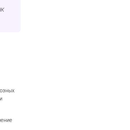
НК
иозных
и
ление