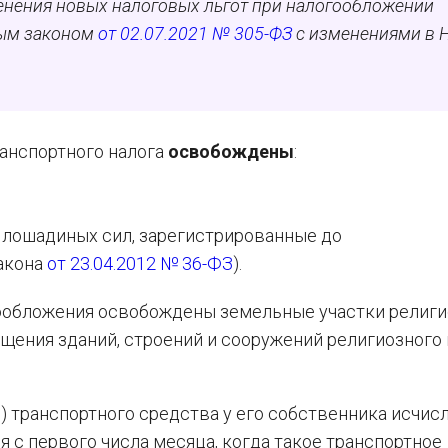
енения новых налоговых льгот при налогообложении
ным законом
от 02.07.2021 № 305-ФЗ
с изменениями в 
ранспортного налога
освобождены
:
 лошадиных сил, зарегистрированные до
Закона
от 23.04.2012 № 36-ФЗ
).
огообложения освобождены земельные участки религ
щения зданий, строений и сооружений религиозного 
я) транспортного средства у его собственника исчис
я с первого числа месяца, когда такое транспортное