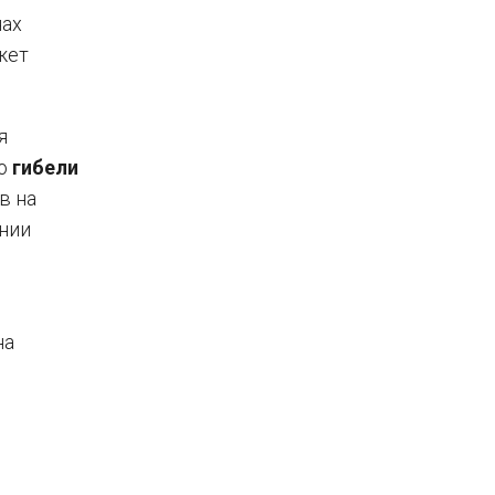
нах
жет
я
го
гибели
в на
ении
на