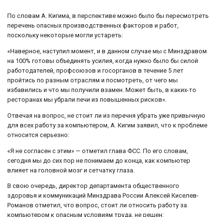
По словам А. Кигима, в перспективе можно было бы пересмотреть
перечень опасных производственных факторов и работ,
поскольку некоторые могли устареть:
«Наверное, наступил момент, и в данном случае мы с Минздравом
на 100% готовы объединять усилия, когда нужно было бы силой
работодателей, профсоюзов и госорганов в течение 5 лет
пройтись по разным отраслям и посмотреть, от чего мы
избавились и что мы получили взамен. Может быть, в каких-то
ресторанах мы убрали печи из повышенных рисков».
Отвечая на вопрос, не стоит ли из перечня убрать уже привычную
для всех работу за компьютером, А. Кигим заявил, что к проблеме
относится серьезно:
«Я не согласен с этим» — отметил глава ФСС. По его словам,
сегодня мы до сих пор не понимаем до конца, как компьютер
влияет на головной мозг и сетчатку глаза.
В свою очередь, директор департамента общественного
здоровья и коммуникаций Минздрава России Алексей Киселев-
Романов отметил, что вопрос, стоит ли относить работу за
компьютером к опасным условиям труда, не решен: