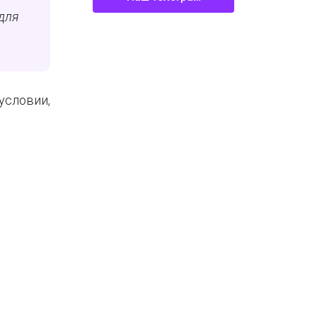
для
условии,