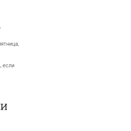
о
пятница,
, если
ИИ