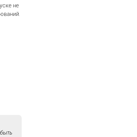
уске не
ований.
 быть