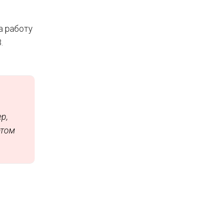
а работу
.
р,
этом