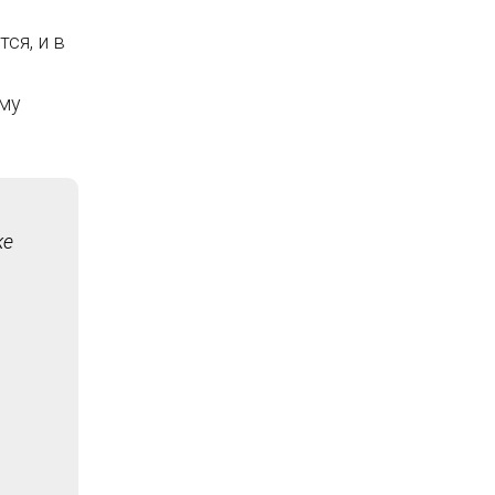
ся, и в
ому
же