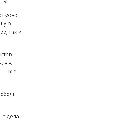
ты.
 отмене
лную
и, так и
ктов.
ния в
нных с
вободы
е дела,