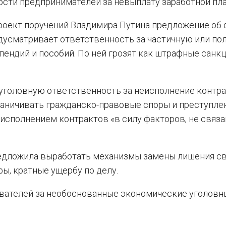
сти предпринимателей за невыплату заработной пла
проект поручений Владимира Путина предложение об
редусматривает ответственность за частичную или по
пендий и пособий. По ней грозят как штрафные санкци
уголовную ответственность за неисполнение контра
раничивать гражданско-правовые споры и преступле
еисполнением контрактов «в силу факторов, не связа
предложила выработать механизмы замены лишения с
ы, кратные ущербу по делу.
ователей за необоснованные экономические уголовны