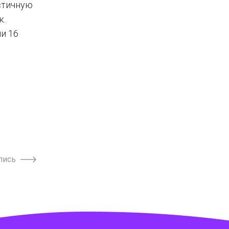
астичную
к.
и 16
пись