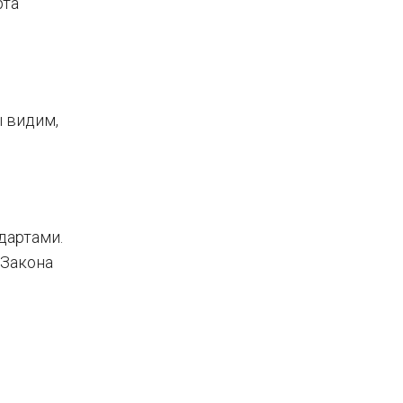
рта
ы видим,
дартами.
 Закона