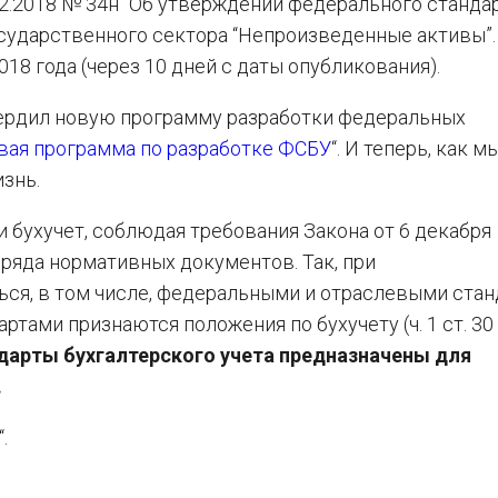
2.2018 № 34н “Об утверждении федерального станда
осударственного сектора “Непроизведенные активы”.
018 года (через 10 дней с даты опубликования).
вердил новую программу разработки федеральных
вая программа по разработке ФСБУ
“. И теперь, как м
знь.
 бухучет, соблюдая требования Закона от 6 декабря
 ряда нормативных документов. Так, при
ься, в том числе, федеральными и отраслевыми стан
тами признаются положения по бухучету (ч. 1 ст. 30
дарты бухгалтерского учета предназначены для
.
“.