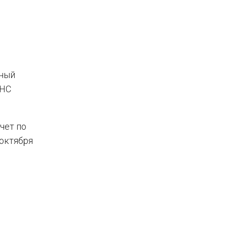
чный
ФНС
чет по
октября