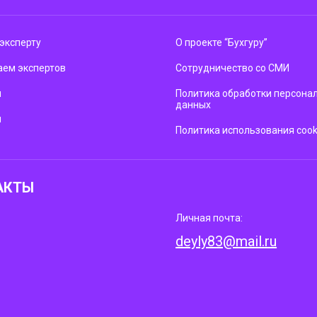
эксперту
О проекте “Бухгуру”
ем экспертов
Сотрудничество со СМИ
м
Политика обработки персона
данных
ы
Политика использования cook
АКТЫ
Личная почта:
deyly83@mail.ru