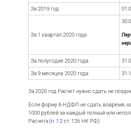
За 2019 год
01.
30.
За 1 квар­тал 2020 года
Пер
нер
За по­лу­го­дие 2020 года
31.
За 9 ме­ся­цев 2020 года
31.
За 2020 год Рас­чет нужно сдать не позд­не
Если форму 6-НДФЛ не сдать вовремя, н
1000 рублей за каждый полный или непол
Расчета (
п. 1.2
ст. 126 НК РФ).