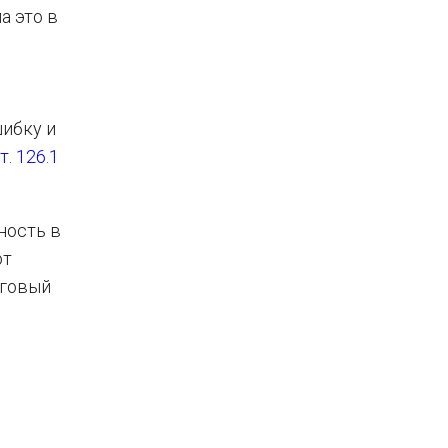
а это в
шибку и
т. 126.1
ность в
ют
оговый