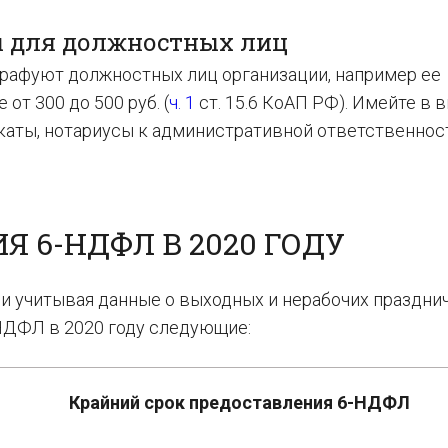
 для должностных лиц
трафуют должностных лиц организации, например ее
от 300 до 500 руб. (
ч. 1
ст. 15.6 КоАП РФ). Имейте в в
аты, нотариусы к административной ответственнос
 6-НДФЛ В 2020 ГОДУ
и учи­ты­вая дан­ные о вы­ход­ных и нера­бо­чих празд­ни
НД­ФЛ в 2020 году сле­ду­ю­щие:
Край­ний срок предо­став­ле­ния 6-НД­ФЛ