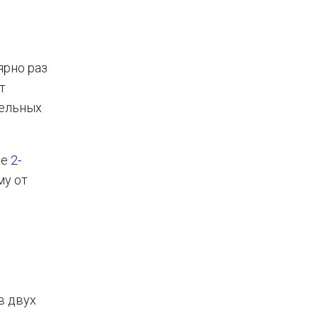
ярно раз
т
ельных
ке
2-
му от
в двух