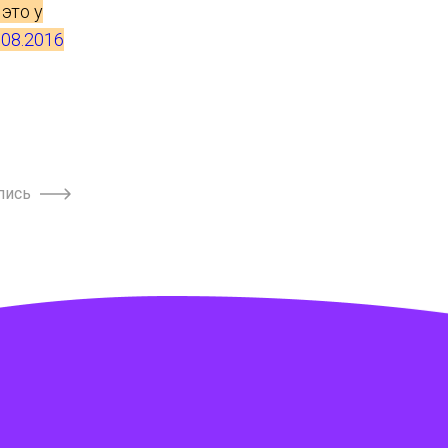
это у
.08.2016
пись