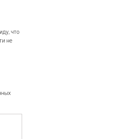
иду, что
ти не
ч­ных