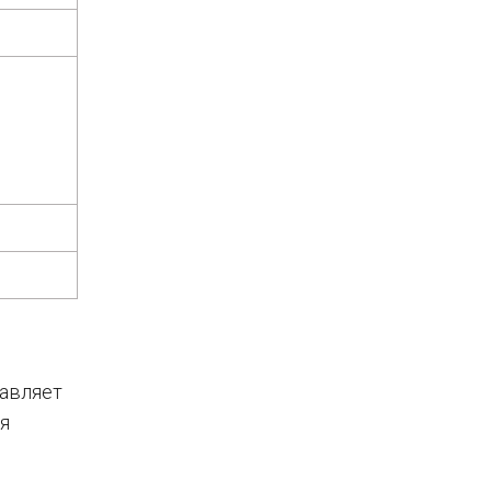
тавляет
я