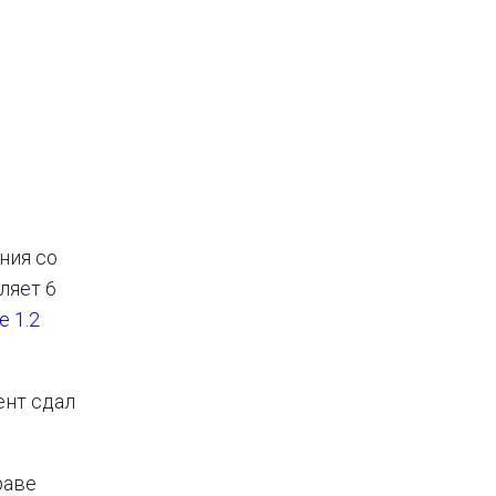
ния со
ляет 6
е 1.2
ент сдал
раве