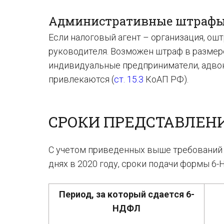
Административные штрафы
Если налоговый агент – организация, ош
руководителя. Возможен штраф в размере 
индивидуальные предприниматели, адвок
привлекаются (
ст. 15.3
КоАП РФ).
СРОКИ ПРЕДСТАВЛЕНИЯ
С уче­том при­ве­ден­ных выше тре­бо­ва­ний 
днях в 2020 году, сроки по­да­чи формы 6-
Пе­ри­од, за ко­то­рый сда­ет­ся 6-
НД­ФЛ