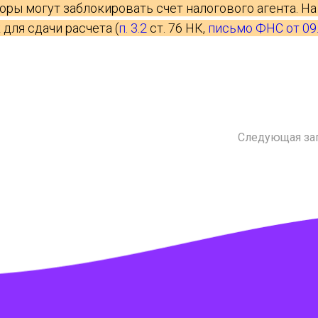
ры могут заблокировать счет налогового агента. На 
 для сдачи расчета (
п. 3.2
ст. 76 НК,
письмо ФНС от 09
Следующая за