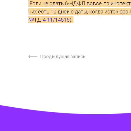
Если не сдать 6-НДФЛ вовсе, то инспекто
них есть 10 дней с даты, когда истек срок
№ ГД-4-11/14515
).
Предыдущая запись