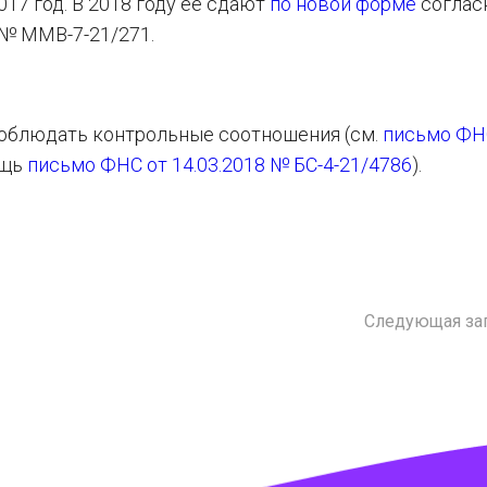
17 год. В 2018 году её сдают
по новой форме
соглас
 № ММВ-7-21/271.
соблюдать контрольные соотношения (см.
письмо ФН
ощь
письмо ФНС от 14.03.2018 № БС-4-21/4786
).
Следующая за